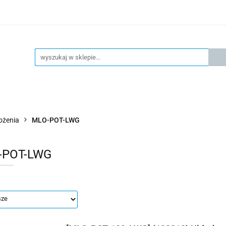
KSPRESOWA WYSYŁKA - 24H
OFICIALNY DYSTRYBUTOR 
KONTAKT
KSP
4H
OFICIALNY DYSTRYBUTOR FESTO
AKTUALNOŚCI
łożenia
MLO-POT-LWG
-POT-LWG