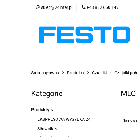
sklep@24inter.pl
+48 882 650 149
PRODUKTY
E
AKTUALNOŚCI
PRODUKTY
EKSPRESOWA WYSYŁKA - 2
Strona główna
Produkty
Czujniki
Czujniki po
Kategorie
MLO
Produkty
EKSPRESOWA WYSYŁKA 24H
Siłowniki