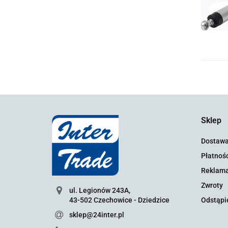
Sklep
Dostaw
Płatnośc
Reklama
Zwroty
ul. Legionów 243A,
43-502 Czechowice - Dziedzice
Odstąpi
sklep@24inter.pl