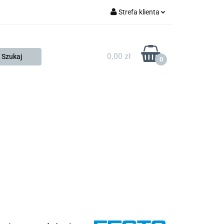
Strefa klienta
FESTO
Zaloguj się
Zarejestruj się
0,00 zł
0
Dodaj zgłoszenie
Zgody cookies
KONTAKT
KSP