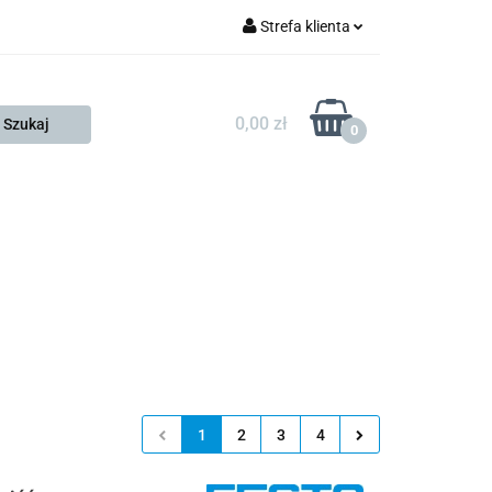
Strefa klienta
FESTO
Zaloguj się
Zarejestruj się
0,00 zł
0
Dodaj zgłoszenie
Zgody cookies
KONTAKT
KSP
1
2
3
4