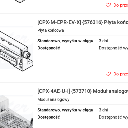
Do prz
[CPX-M-EPR-EV-X] {576316} Płyta koń
Płyta końcowa
Standarowo, wysyłka w ciągu
3 dni
Dostępność
Dostępność wy
Do prz
[CPX-4AE-U-I] {573710} Moduł analog
Moduł analogowy
Standarowo, wysyłka w ciągu
3 dni
Dostępność
Dostępność wy