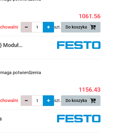
1061.56
echowalni
szt.
Do koszyka
} Moduł
maga potwierdzenia
1156.43
echowalni
szt.
Do koszyka
a