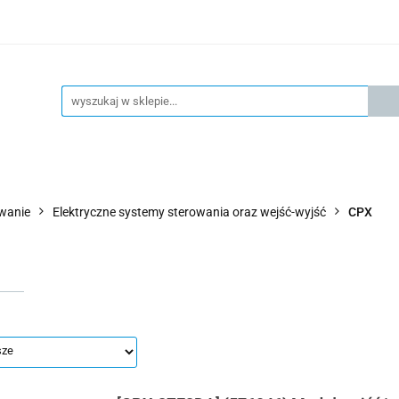
KSPRESOWA WYSYŁKA - 24H
OFICIALNY DYSTRYBUTOR 
KONTAKT
KSP
4H
OFICIALNY DYSTRYBUTOR FESTO
AKTUALNOŚCI
owanie
Elektryczne systemy sterowania oraz wejść-wyjść
CPX