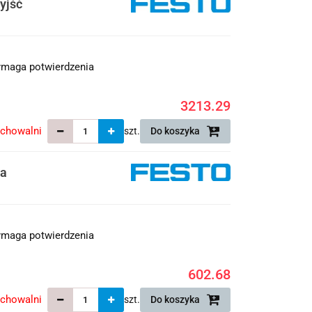
yjść
maga potwierdzenia
3213.29
echowalni
szt.
Do koszyka
wa
maga potwierdzenia
602.68
echowalni
szt.
Do koszyka