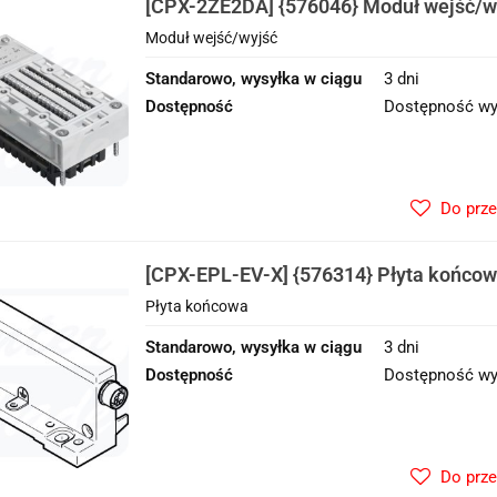
[CPX-2ZE2DA] {576046} Moduł wejść/w
Moduł wejść/wyjść
Standarowo, wysyłka w ciągu
3 dni
Dostępność
Dostępność wy
Do prz
[CPX-EPL-EV-X] {576314} Płyta końco
Płyta końcowa
Standarowo, wysyłka w ciągu
3 dni
Dostępność
Dostępność wy
Do prz