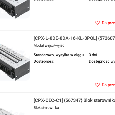
Do prz
[CPX-L-8DE-8DA-16-KL-3POL] {572607
wejść/wyjść
Moduł wejść/wyjść
Standarowo, wysyłka w ciągu
3 dni
Dostępność
Dostępność wy
Do prz
[CPX-CEC-C1] {567347} Blok sterownik
Blok sterownika