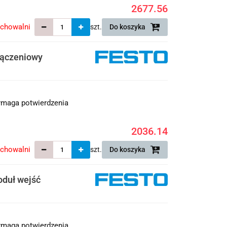
2677.56
echowalni
szt.
Do koszyka
łączeniowy
maga potwierdzenia
2036.14
echowalni
szt.
Do koszyka
duł wejść
maga potwierdzenia