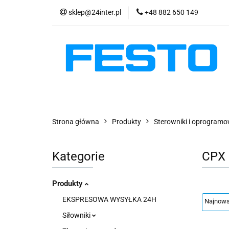
sklep@24inter.pl
+48 882 650 149
PRODUKTY
E
AKTUALNOŚCI
PRODUKTY
EKSPRESOWA WYSYŁKA - 2
Strona główna
Produkty
Sterowniki i oprogram
Kategorie
CPX
Produkty
EKSPRESOWA WYSYŁKA 24H
Siłowniki