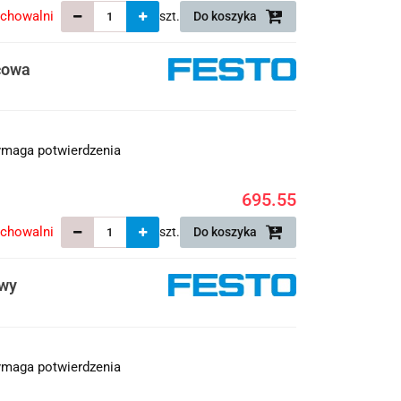
echowalni
szt.
Do koszyka
cowa
maga potwierdzenia
695.55
echowalni
szt.
Do koszyka
owy
maga potwierdzenia