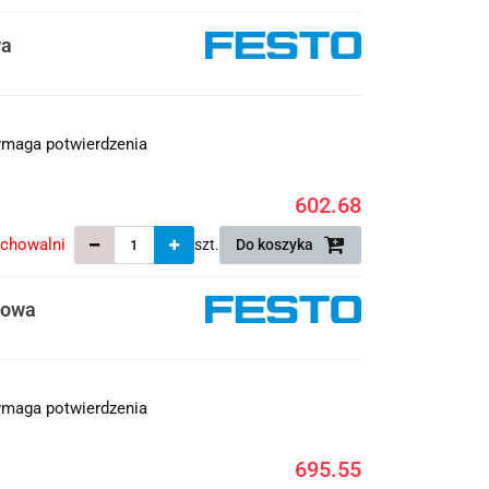
wa
maga potwierdzenia
602.68
echowalni
szt.
Do koszyka
cowa
maga potwierdzenia
695.55