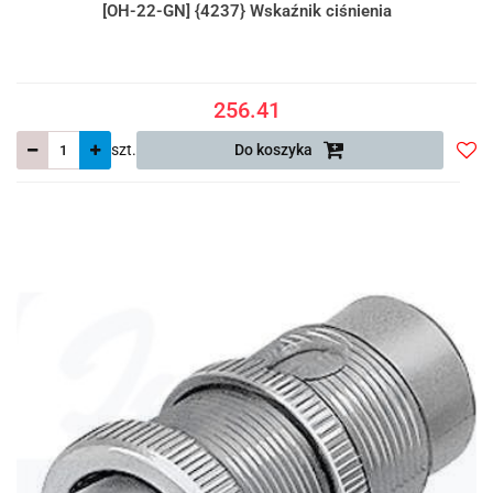
[OH-22-GN] {4237} Wskaźnik ciśnienia
256.41
szt.
Do koszyka
Do
prze