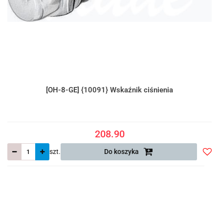
[OH-8-GE] {10091} Wskaźnik ciśnienia
208.90
szt.
Do koszyka
Do
prze