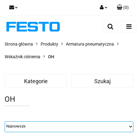
(
0
)
Zaloguj się
Zarejestruj się
Dodaj zgłoszenie
Strona główna
Produkty
Armatura pneumatyczna
Zgody cookies
Wskaźnik ciśnienia
OH
Kategorie
Szukaj
OH