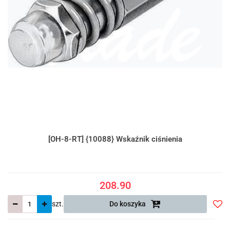
[OH-8-RT] {10088} Wskaźnik ciśnienia
208.90
szt.
Do koszyka
Do
prze