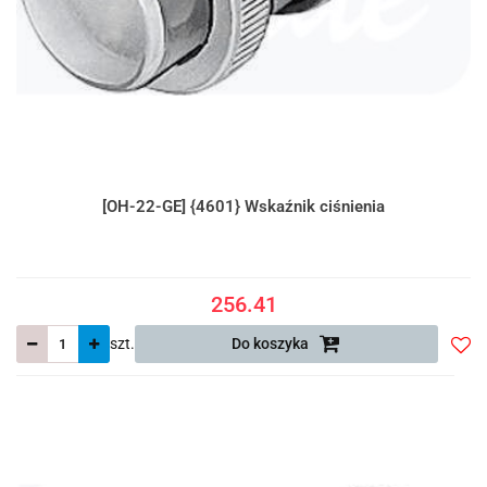
[OH-22-GE] {4601} Wskaźnik ciśnienia
256.41
szt.
Do koszyka
Do
prze