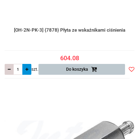
[OH-2N-PK-3] {7878} Płyta ze wskaźnikami ciśnienia
604.08
szt.
Do koszyka
Do
prze