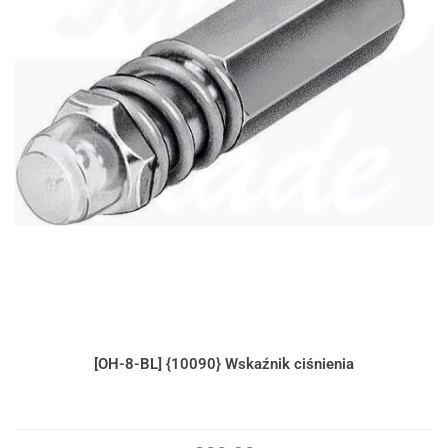
[OH-8-BL] {10090} Wskaźnik ciśnienia