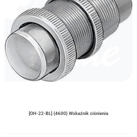
[OH-22-BL] {4600} Wskaźnik ciśnienia