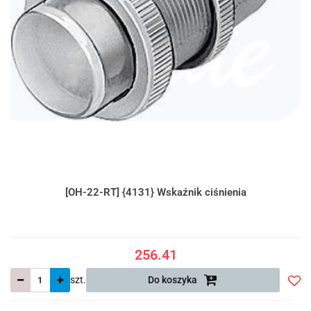
[OH-22-RT] {4131} Wskaźnik ciśnienia
256.41
szt.
Do koszyka
Do
prze