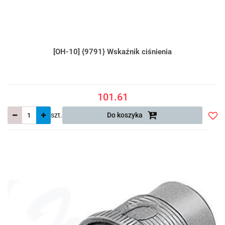
[OH-10] {9791} Wskaźnik ciśnienia
101.61
szt.
Do koszyka
Do
prze