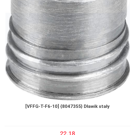
[VFFG-T-F6-10] {8047355} Dławik stały
22.18