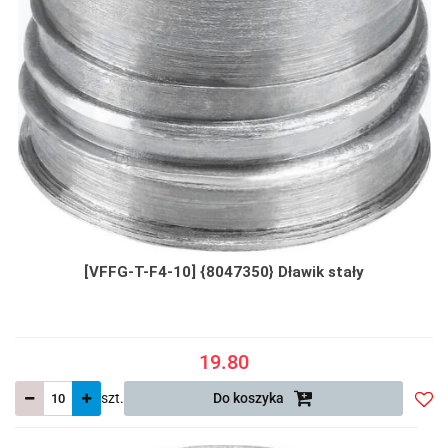
[VFFG-T-F4-10] {8047350} Dławik stały
19.80
szt.
Do koszyka
Do
prze