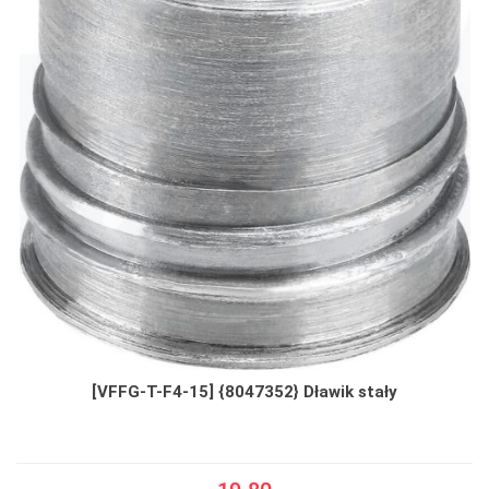
[VFFG-T-F4-15] {8047352} Dławik stały