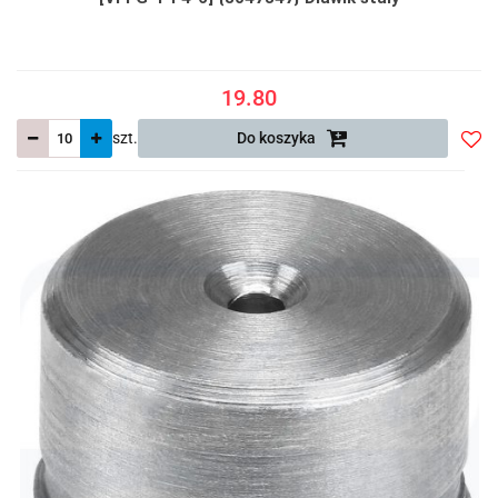
19.80
szt.
Do koszyka
Do
prze