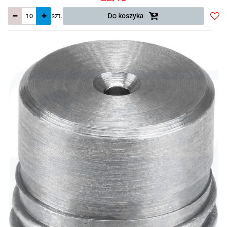
szt.
Do koszyka
Do
prze