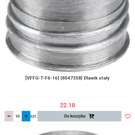
[VFFG-T-F6-16] {8047358} Dławik stały
22.18
szt.
Do koszyka
Do
prze