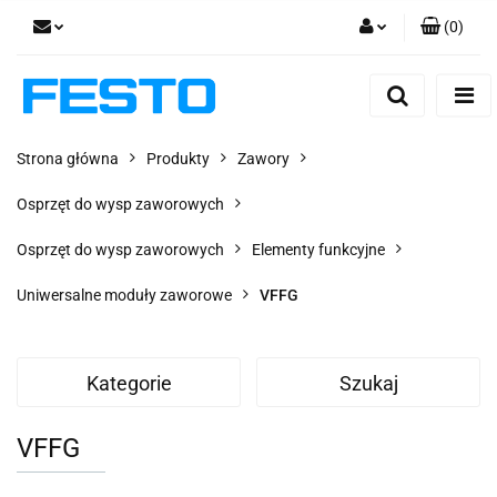
(
0
)
Zaloguj się
Zarejestruj się
Dodaj zgłoszenie
Strona główna
Produkty
Zawory
Zgody cookies
Osprzęt do wysp zaworowych
Osprzęt do wysp zaworowych
Elementy funkcyjne
Uniwersalne moduły zaworowe
VFFG
Kategorie
Szukaj
VFFG