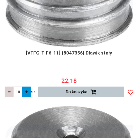
[VFFG-T-F6-11] {8047356} Dławik stały
22.18
szt.
Do koszyka
Do
prze