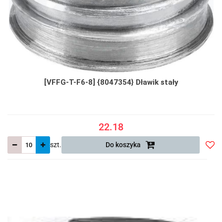
[VFFG-T-F6-8] {8047354} Dławik stały
22.18
szt.
Do koszyka
Do
prze