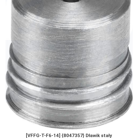
[VFFG-T-F6-14] {8047357} Dławik stały