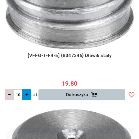
[VFFG-T-F4-5] {8047346} Dławik stały
19.80
szt.
Do koszyka
Do
prze