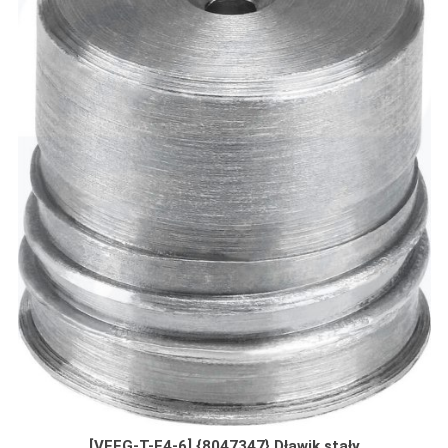
[VFFG-T-F4-6] {8047347} Dławik stały