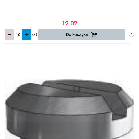
12.02
szt.
Do koszyka
Do
prze