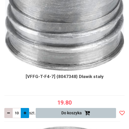
[VFFG-T-F4-7] {8047348} Dławik stały
19.80
szt.
Do koszyka
Do
prze