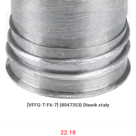
[VFFG-T-F6-7] {8047353} Dławik stały
22.18