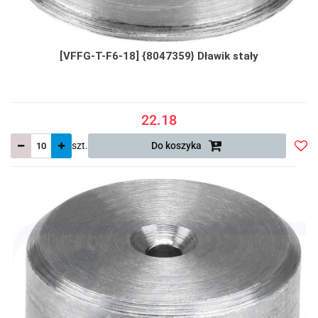
[VFFG-T-F6-18] {8047359} Dławik stały
22.18
szt.
Do koszyka
Do
prze