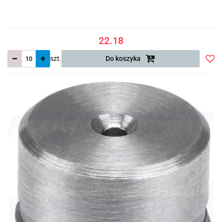
22.18
szt.
Do koszyka
Do
prze