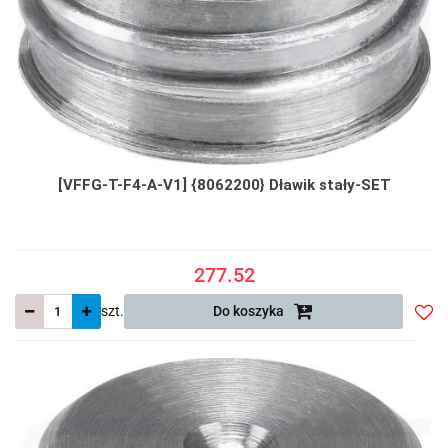
[VFFG-T-F4-A-V1] {8062200} Dławik stały-SET
277.52
szt.
Do koszyka
Do
prze