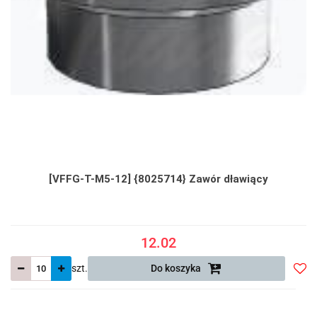
[VFFG-T-M5-12] {8025714} Zawór dławiący
12.02
szt.
Do koszyka
Do
prze