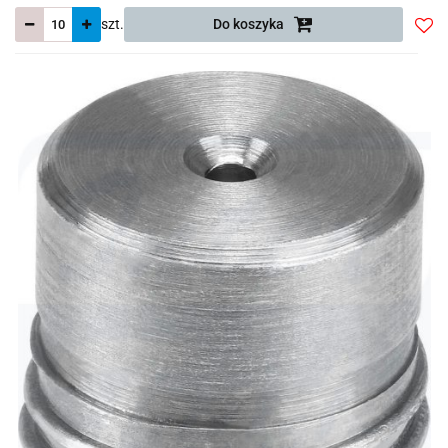
szt.
Do koszyka
Do
prze