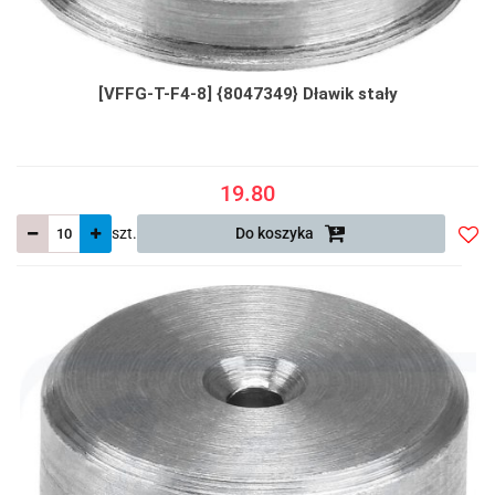
[VFFG-T-F4-8] {8047349} Dławik stały
19.80
szt.
Do koszyka
Do
prze