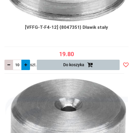
[VFFG-T-F4-12] {8047351} Dławik stały
19.80
szt.
Do koszyka
Do
prze