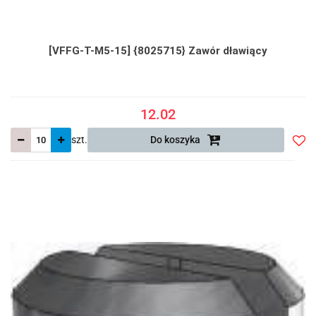
[VFFG-T-M5-15] {8025715} Zawór dławiący
12.02
szt.
Do koszyka
Do
prze