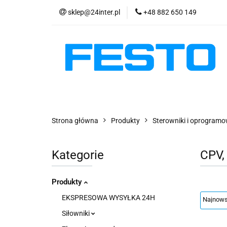
sklep@24inter.pl
+48 882 650 149
PRODUKTY
E
AKTUALNOŚCI
PRODUKTY
EKSPRESOWA WYSYŁKA - 2
Strona główna
Produkty
Sterowniki i oprogram
Kategorie
CPV,
Produkty
EKSPRESOWA WYSYŁKA 24H
Siłowniki