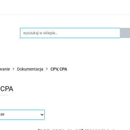
KSPRESOWA WYSYŁKA - 24H
OFICIALNY DYSTRYBUTOR 
KONTAKT
KSP
4H
OFICIALNY DYSTRYBUTOR FESTO
AKTUALNOŚCI
owanie
Dokumentacja
CPV, CPA
 CPA