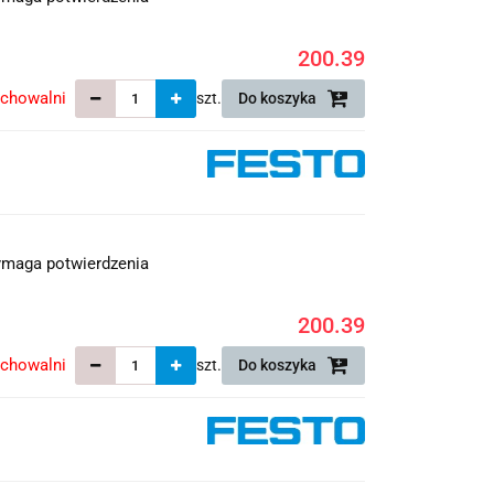
200.39
echowalni
szt.
Do koszyka
maga potwierdzenia
200.39
echowalni
szt.
Do koszyka