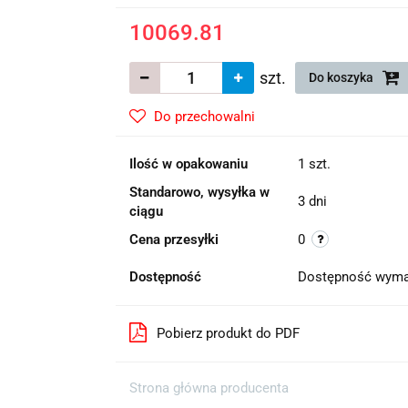
10069.81
szt.
Do koszyka
Do przechowalni
Ilość w opakowaniu
1 szt.
Standarowo, wysyłka w
3 dni
ciągu
Cena przesyłki
0
Dostępność
Dostępność wyma
Pobierz produkt do PDF
Strona główna producenta