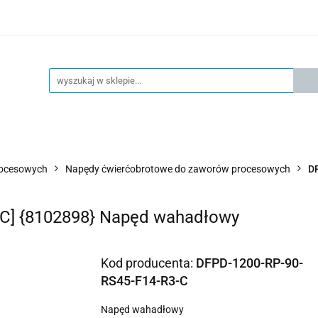
KSPRESOWA WYSYŁKA - 24H
OFICIALNY DYSTRYBUTOR 
KONTAKT
KSP
4H
OFICIALNY DYSTRYBUTOR FESTO
AKTUALNOŚCI
rocesowych
Napędy ćwierćobrotowe do zaworów procesowych
D
-C] {8102898} Napęd wahadłowy
Kod producenta:
DFPD-1200-RP-90-
RS45-F14-R3-C
Napęd wahadłowy