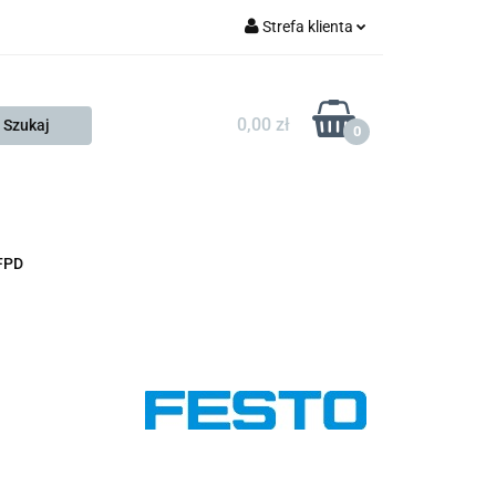
Strefa klienta
FESTO
Zaloguj się
Zarejestruj się
0,00 zł
0
Dodaj zgłoszenie
Zgody cookies
KONTAKT
KSP
FPD