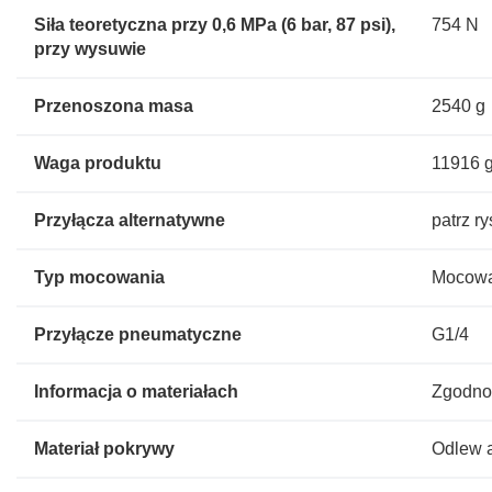
Siła teoretyczna przy 0,6 MPa (6 bar, 87 psi),
754 N
przy wysuwie
Przenoszona masa
2540 g
Waga produktu
11916 
Przyłącza alternatywne
patrz r
Typ mocowania
Mocowan
Przyłącze pneumatyczne
G1/4
Informacja o materiałach
Zgodno
Materiał pokrywy
Odlew 