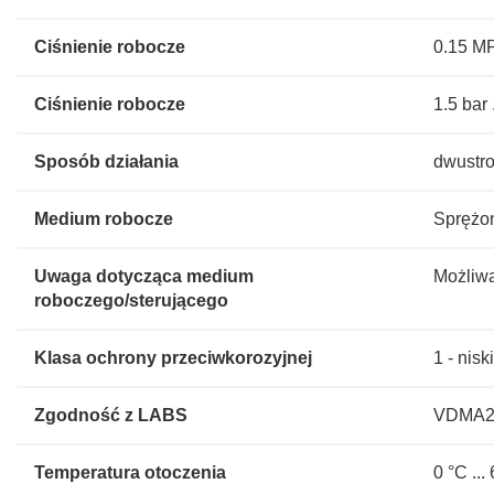
Ciśnienie robocze
0.15 MP
Ciśnienie robocze
1.5 bar 
Sposób działania
dwustro
Medium robocze
Sprężon
Uwaga dotycząca medium
Możliwa
roboczego/sterującego
Klasa ochrony przeciwkorozyjnej
1 - nis
Zgodność z LABS
VDMA24
Temperatura otoczenia
0 °C ...