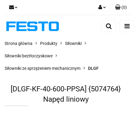
(
0
)
Zaloguj się
Zarejestruj się
Dodaj zgłoszenie
Strona główna
Produkty
Siłowniki
Zgody cookies
Siłowniki beztłoczyskowe
Siłowniki ze sprzężeniem mechanicznym
DLGF
[DLGF-KF-40-600-PPSA] {5074764}
Napęd liniowy