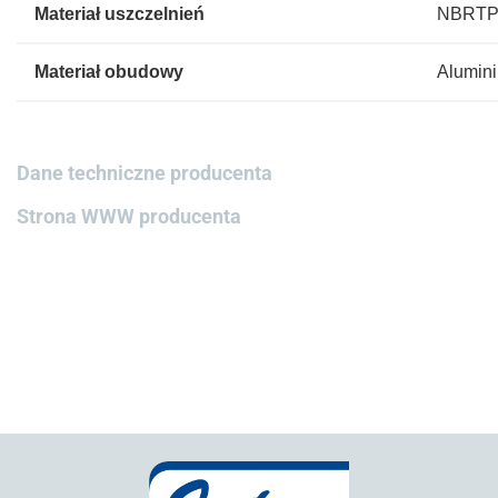
Materiał uszczelnień
NBRTP
Materiał obudowy
Alumin
Dane techniczne producenta
Strona WWW producenta