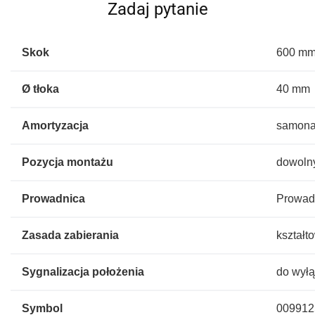
Zadaj pytanie
Skok
600 m
Ø tłoka
40 mm
Amortyzacja
samona
Pozycja montażu
dowoln
Prowadnica
Prowad
Zasada zabierania
kształt
Sygnalizacja położenia
do wyłą
Symbol
009912