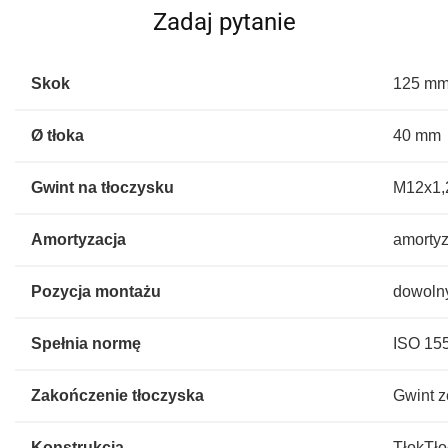
Zadaj pytanie
Skok
125 m
Ø tłoka
40 mm
Gwint na tłoczysku
M12x1,
Amortyzacja
amorty
Pozycja montażu
dowoln
Spełnia normę
ISO 15
Zakończenie tłoczyska
Gwint 
Konstrukcja
TłokTło