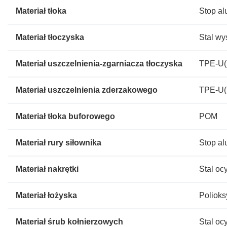
Materiał tłoka
Stop al
Materiał tłoczyska
Stal w
Materiał uszczelnienia-zgarniacza tłoczyska
TPE-U(
Materiał uszczelnienia zderzakowego
TPE-U(
Materiał tłoka buforowego
POM
Materiał rury siłownika
Stop a
Materiał nakrętki
Stal o
Materiał łożyska
Polioks
Materiał śrub kołnierzowych
Stal o