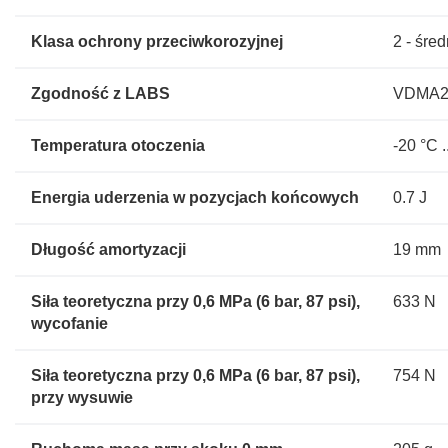
Klasa ochrony przeciwkorozyjnej
2 - śre
Zgodność z LABS
VDMA24
Temperatura otoczenia
-20 °C .
Energia uderzenia w pozycjach końcowych
0.7 J
Długość amortyzacji
19 mm
Siła teoretyczna przy 0,6 MPa (6 bar, 87 psi),
633 N
wycofanie
Siła teoretyczna przy 0,6 MPa (6 bar, 87 psi),
754 N
przy wysuwie