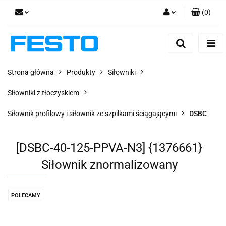
(
0
)
Zaloguj się
Zarejestruj się
Dodaj zgłoszenie
Strona główna
Produkty
Siłowniki
Zgody cookies
Siłowniki z tłoczyskiem
Siłownik profilowy i siłownik ze szpilkami ściągającymi
DSBC
[DSBC-40-125-PPVA-N3] {1376661}
Siłownik znormalizowany
POLECAMY