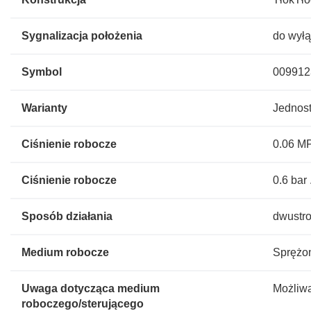
Sygnalizacja położenia
do wyłą
Symbol
009912
Warianty
Jednost
Ciśnienie robocze
0.06 MP
Ciśnienie robocze
0.6 bar 
Sposób działania
dwustro
Medium robocze
Sprężon
Uwaga dotycząca medium
Możliwa
roboczego/sterującego