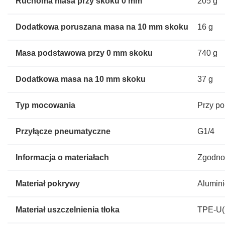
Ruchoma masa przy skoku 0 mm
205 g
Dodatkowa poruszana masa na 10 mm skoku
16 g
Masa podstawowa przy 0 mm skoku
740 g
Dodatkowa masa na 10 mm skoku
37 g
Typ mocowania
Przy p
Przyłącze pneumatyczne
G1/4
Informacja o materiałach
Zgodno
Materiał pokrywy
Alumini
Materiał uszczelnienia tłoka
TPE-U(