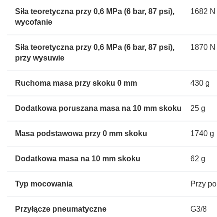
Siła teoretyczna przy 0,6 MPa (6 bar, 87 psi),
1682 N
wycofanie
Siła teoretyczna przy 0,6 MPa (6 bar, 87 psi),
1870 N
przy wysuwie
Ruchoma masa przy skoku 0 mm
430 g
Dodatkowa poruszana masa na 10 mm skoku
25 g
Masa podstawowa przy 0 mm skoku
1740 g
Dodatkowa masa na 10 mm skoku
62 g
Typ mocowania
Przy p
Przyłącze pneumatyczne
G3/8