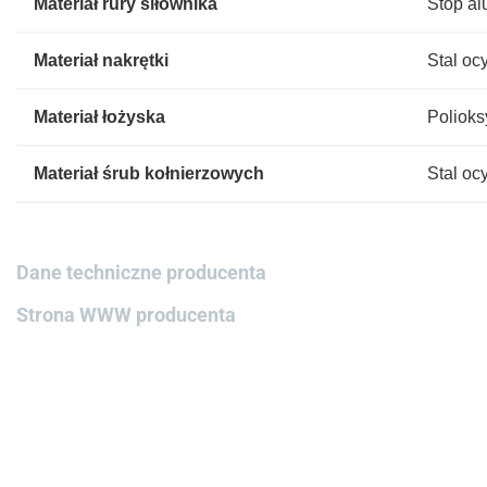
Materiał rury siłownika
Stop a
Materiał nakrętki
Stal o
Materiał łożyska
Polioks
Materiał śrub kołnierzowych
Stal o
Dane techniczne producenta
Strona WWW producenta