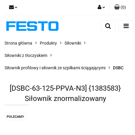
(
0
)
Zaloguj się
Zarejestruj się
Dodaj zgłoszenie
Strona główna
Produkty
Siłowniki
Zgody cookies
Siłowniki z tłoczyskiem
Siłownik profilowy i siłownik ze szpilkami ściągającymi
DSBC
[DSBC-63-125-PPVA-N3] {1383583}
Siłownik znormalizowany
POLECAMY