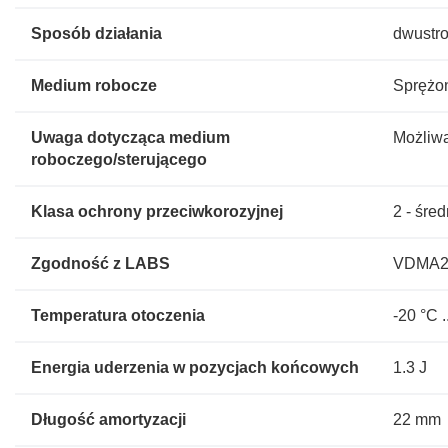
Sposób działania
dwustro
Medium robocze
Sprężon
Uwaga dotycząca medium
Możliwa
roboczego/sterującego
Klasa ochrony przeciwkorozyjnej
2 - śre
Zgodność z LABS
VDMA24
Temperatura otoczenia
-20 °C .
Energia uderzenia w pozycjach końcowych
1.3 J
Długość amortyzacji
22 mm