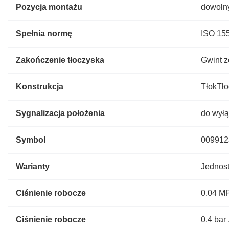
Pozycja montażu
dowoln
Spełnia normę
ISO 15
Zakończenie tłoczyska
Gwint 
Konstrukcja
TłokTło
Sygnalizacja położenia
do wyłą
Symbol
009912
Warianty
Jednost
Ciśnienie robocze
0.04 MP
Ciśnienie robocze
0.4 bar 