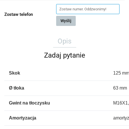
Zostaw telefon
Wyślij
Opis
Zadaj pytanie
Skok
125 m
Ø tłoka
63 mm
Gwint na tłoczysku
M16X1
Amortyzacja
amorty