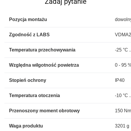
Zadaj pytanie
Pozycja montażu
dowoln
Zgodność z LABS
VDMA2
Temperatura przechowywania
-25 °C .
Względna wilgotność powietrza
0 - 95 
Stopień ochrony
IP40
Temperatura otoczenia
-10 °C .
Przenoszony moment obrotowy
150 N
Waga produktu
3201 g