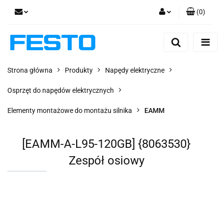
(
0
)
Zaloguj się
Zarejestruj się
Dodaj zgłoszenie
Strona główna
Produkty
Napędy elektryczne
Zgody cookies
Osprzęt do napędów elektrycznych
Elementy montażowe do montażu silnika
EAMM
[EAMM-A-L95-120GB] {8063530}
Zespół osiowy