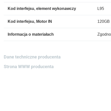
Kod interfejsu, element wykonawczy
L95
Kod interfejsu, Motor IN
120GB
Informacja o materiałach
Zgodno
Dane techniczne producenta
Strona WWW producenta