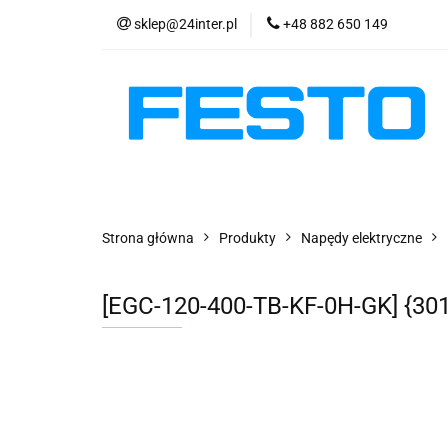
sklep@24inter.pl
+48 882 650 149
PRODUKTY
E
AKTUALNOŚCI
PRODUKTY
EKSPRESOWA WYSYŁKA - 2
Strona główna
Produkty
Napędy elektryczne
[EGC-120-400-TB-KF-0H-GK] {30