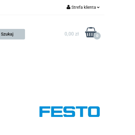
Strefa klienta
FESTO
Zaloguj się
Zarejestruj się
0,00 zł
0
Dodaj zgłoszenie
Zgody cookies
KONTAKT
KSP