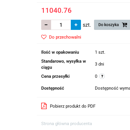
11040.76
szt.
Do koszyka
Do przechowalni
Ilość w opakowaniu
1 szt.
Standarowo, wysyłka w
3 dni
ciągu
Cena przesyłki
0
Dostępność
Dostępność wyma
Pobierz produkt do PDF
Strona główna producenta