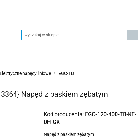
KSPRESOWA WYSYŁKA - 24H
OFICIALNY DYSTRYBUTOR 
KONTAKT
KSP
4H
OFICIALNY DYSTRYBUTOR FESTO
AKTUALNOŚCI
Elektryczne napędy liniowe
EGC-TB
13364} Napęd z paskiem zębatym
Kod producenta:
EGC-120-400-TB-KF-
0H-GK
Napęd z paskiem zębatym