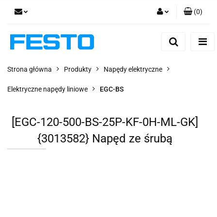
(
0
)
Zaloguj się
Zarejestruj się
Dodaj zgłoszenie
Strona główna
Produkty
Napędy elektryczne
Zgody cookies
Elektryczne napędy liniowe
EGC-BS
[EGC-120-500-BS-25P-KF-0H-ML-GK]
{3013582} Napęd ze śrubą