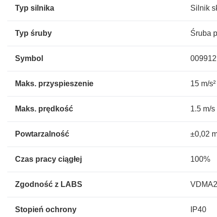
Typ silnika
Silnik 
Typ śruby
Śruba 
Symbol
009912
Maks. przyspieszenie
15 m/s²
Maks. prędkość
1.5 m/s 
Powtarzalność
±0,02 
Czas pracy ciągłej
100%
Zgodność z LABS
VDMA2
Stopień ochrony
IP40