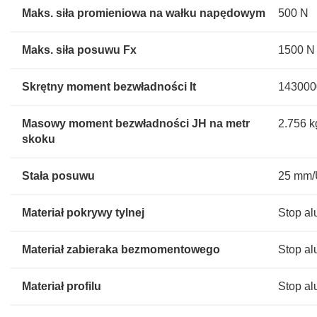
Maks. siła promieniowa na wałku napędowym
500 N
Maks. siła posuwu Fx
1500 N
Skrętny moment bezwładności It
143000
Masowy moment bezwładności JH na metr
2.756 
skoku
Stała posuwu
25 mm
Materiał pokrywy tylnej
Stop al
Materiał zabieraka bezmomentowego
Stop al
Materiał profilu
Stop al