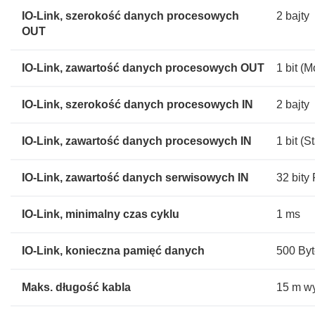
IO-Link, szerokość danych procesowych
2 bajty
OUT
IO-Link, zawartość danych procesowych OUT
1 bit (M
IO-Link, szerokość danych procesowych IN
2 bajty
IO-Link, zawartość danych procesowych IN
1 bit (S
IO-Link, zawartość danych serwisowych IN
32 bity
IO-Link, minimalny czas cyklu
1 ms
IO-Link, konieczna pamięć danych
500 By
Maks. długość kabla
15 m wy