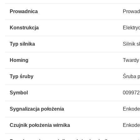
Prowadnica
Prowad
Konstrukcja
Elektr
Typ silnika
Silnik 
Homing
Twardy 
Typ śruby
Śruba 
Symbol
009972
Sygnalizacja położenia
Enkoder
Czujnik położenia wirnika
Enkode