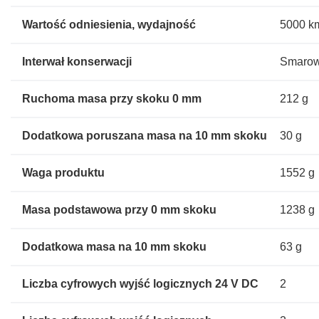
Wartość odniesienia, wydajność
5000 k
Interwał konserwacji
Smarowa
Ruchoma masa przy skoku 0 mm
212 g
Dodatkowa poruszana masa na 10 mm skoku
30 g
Waga produktu
1552 g
Masa podstawowa przy 0 mm skoku
1238 g
Dodatkowa masa na 10 mm skoku
63 g
Liczba cyfrowych wyjść logicznych 24 V DC
2