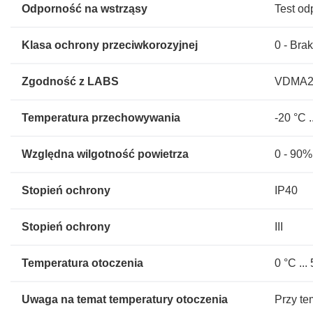
Odporność na wstrząsy
Test od
Klasa ochrony przeciwkorozyjnej
0 - Bra
Zgodność z LABS
VDMA243
Temperatura przechowywania
-20 °C .
Względna wilgotność powietrza
0 - 90%
Stopień ochrony
IP40
Stopień ochrony
III
Temperatura otoczenia
0 °C ...
Uwaga na temat temperatury otoczenia
Przy te