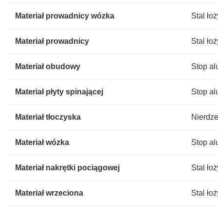
Materiał prowadnicy wózka
Stal ło
Materiał prowadnicy
Stal ło
Materiał obudowy
Stop a
Materiał płyty spinającej
Stop a
Materiał tłoczyska
Nierdze
Materiał wózka
Stop a
Materiał nakrętki pociągowej
Stal ło
Materiał wrzeciona
Stal ło