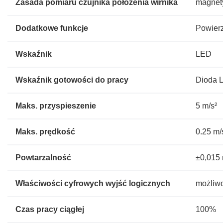
Zasada pomiaru czujnika położenia wirnika
magnet
Dodatkowe funkcje
Powier
Wskaźnik
LED
Wskaźnik gotowości do pracy
Dioda 
Maks. przyspieszenie
5 m/s²
Maks. prędkość
0.25 m/
Powtarzalność
±0,015
Właściwości cyfrowych wyjść logicznych
możliwo
Czas pracy ciągłej
100%