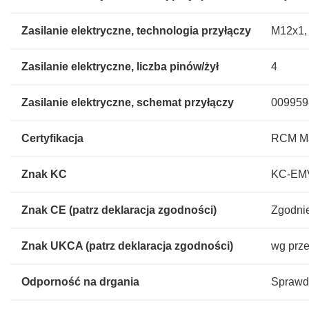
Zasilanie elektryczne, technologia przyłączy
M12x1,
Zasilanie elektryczne, liczba pinów/żył
4
Zasilanie elektryczne, schemat przyłączy
009959
Certyfikacja
RCM M
Znak KC
KC-EM
Znak CE (patrz deklaracja zgodności)
Zgodnie
Znak UKCA (patrz deklaracja zgodności)
wg prz
Odporność na drgania
Sprawdz