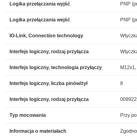
Logika przełączania wyjść
PNP (pr
Logika przełączania wejść
PNP (pr
IO-Link, Connection technology
Wtyczk
Interfejs logiczny, rodzaj przyłącza
Wtyczk
Interfejs logiczny, technologia przyłączy
M12x1,
Interfejs logiczny, liczba pinów/żył
8
Interfejs logiczny, rodzaj przyłącza
009922
Typ mocowania
Przy p
Informacja o materiałach
Zgodno