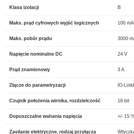
Klasa izolacji
B
Maks. prąd cyfrowych wyjść logicznych
100 m
Maks. pobór prądu
3000 
Napięcie nominalne DC
24 V
Prąd znamionowy
3 A
Złącze do parametryzacji
IO-Link
Czujnik położenia wirnika, rozdzielczość
16 bit
Dopuszczalne wahania napięcia
+/- 15 
Zasilanie elektryczne, rodzaj przyłącza
Wtyczk