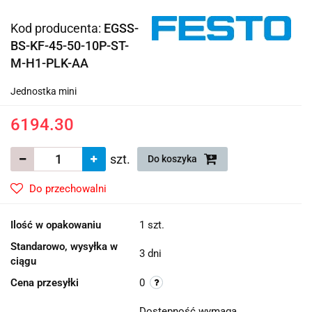
Kod producenta:
EGSS-
BS-KF-45-50-10P-ST-
M-H1-PLK-AA
Jednostka mini
6194.30
szt.
Do koszyka
Do przechowalni
Ilość w opakowaniu
1 szt.
Standarowo, wysyłka w
3 dni
ciągu
Cena przesyłki
0
Dostępność wymaga