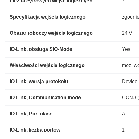
Liczba cyfrowych wejść logicznych
2
Specyfikacja wejścia logicznego
zgodnie
Obszar roboczy wejścia logicznego
24 V
IO-Link, obsługa SIO-Mode
Yes
Właściwości wejścia logicznego
możliwo
IO-Link, wersja protokołu
Device 
IO-Link, Communication mode
COM3 (
IO-Link, Port class
A
IO-Link, liczba portów
1