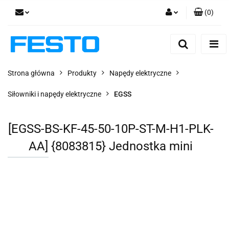
(
0
)
Zaloguj się
Zarejestruj się
Dodaj zgłoszenie
Strona główna
Produkty
Napędy elektryczne
Zgody cookies
Siłowniki i napędy elektryczne
EGSS
[EGSS-BS-KF-45-50-10P-ST-M-H1-PLK-
AA] {8083815} Jednostka mini