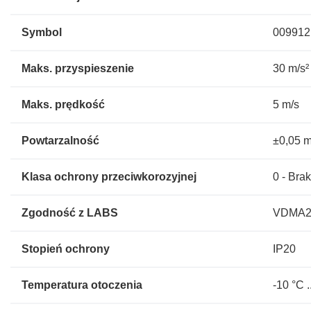
Symbol
009912
Maks. przyspieszenie
30 m/s²
Maks. prędkość
5 m/s
Powtarzalność
±0,05 
Klasa ochrony przeciwkorozyjnej
0 - Bra
Zgodność z LABS
VDMA243
Stopień ochrony
IP20
Temperatura otoczenia
-10 °C .