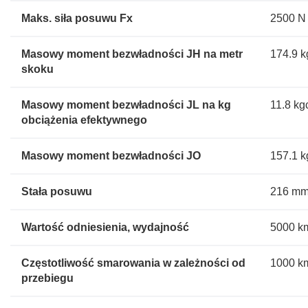
Maks. siła posuwu Fx
2500 N
Masowy moment bezwładności JH na metr
174.9 
skoku
Masowy moment bezwładności JL na kg
11.8 kg
obciążenia efektywnego
Masowy moment bezwładności JO
157.1 
Stała posuwu
216 mm
Wartość odniesienia, wydajność
5000 k
Częstotliwość smarowania w zależności od
1000 k
przebiegu