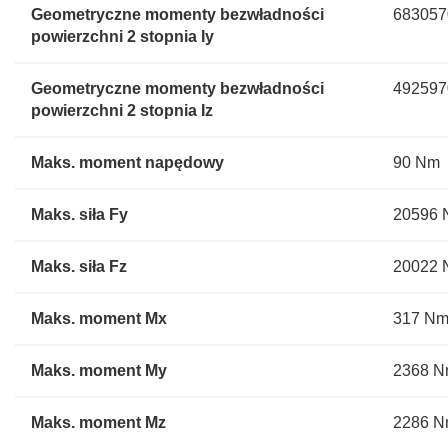
Geometryczne momenty bezwładności
683057
powierzchni 2 stopnia Iy
Geometryczne momenty bezwładności
492597
powierzchni 2 stopnia Iz
Maks. moment napędowy
90 Nm
Maks. siła Fy
20596 
Maks. siła Fz
20022 
Maks. moment Mx
317 N
Maks. moment My
2368 
Maks. moment Mz
2286 