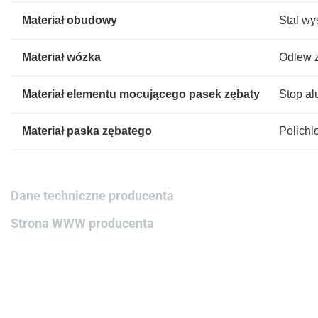
Materiał obudowy
Stal w
Materiał wózka
Odlew 
Materiał elementu mocującego pasek zębaty
Stop al
Materiał paska zębatego
Polichl
Dane techniczne producenta
Strona WWW producenta