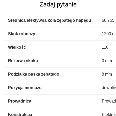
Zadaj pytanie
Średnica efektywna koła zębatego napędu
68.755
Skok roboczy
1200 
Wielkość
110
Rezerwa skoku
0 mm
Podziałka paska zębatego
8 mm
Pozycja montażu
dowoln
Prowadnica
Prowad
Konstrukcja
Elektr