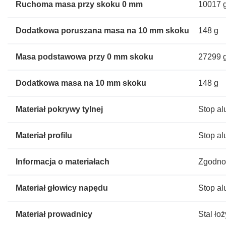
Ruchoma masa przy skoku 0 mm
10017 
Dodatkowa poruszana masa na 10 mm skoku
148 g
Masa podstawowa przy 0 mm skoku
27299 
Dodatkowa masa na 10 mm skoku
148 g
Materiał pokrywy tylnej
Stop a
Materiał profilu
Stop a
Informacja o materiałach
Zgodno
Materiał głowicy napędu
Stop a
Materiał prowadnicy
Stal ło