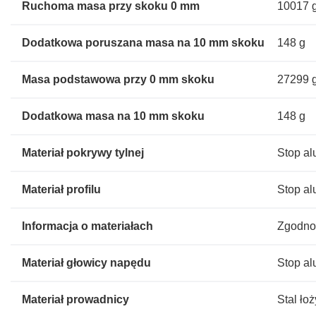
Ruchoma masa przy skoku 0 mm
10017 
Dodatkowa poruszana masa na 10 mm skoku
148 g
Masa podstawowa przy 0 mm skoku
27299 
Dodatkowa masa na 10 mm skoku
148 g
Materiał pokrywy tylnej
Stop a
Materiał profilu
Stop a
Informacja o materiałach
Zgodno
Materiał głowicy napędu
Stop a
Materiał prowadnicy
Stal ło