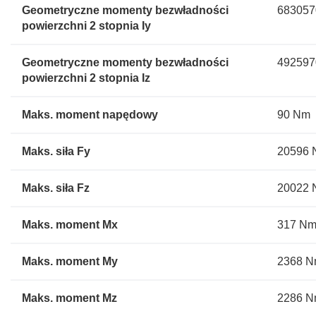
Geometryczne momenty bezwładności
683057
powierzchni 2 stopnia Iy
Geometryczne momenty bezwładności
492597
powierzchni 2 stopnia Iz
Maks. moment napędowy
90 Nm
Maks. siła Fy
20596 
Maks. siła Fz
20022 
Maks. moment Mx
317 N
Maks. moment My
2368 
Maks. moment Mz
2286 