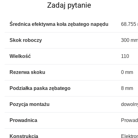
Zadaj pytanie
Średnica efektywna koła zębatego napędu
68.755
Skok roboczy
300 m
Wielkość
110
Rezerwa skoku
0 mm
Podziałka paska zębatego
8 mm
Pozycja montażu
dowoln
Prowadnica
Prowad
Konstrukcja
Elektr