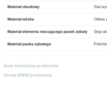
Materiał obudowy
Stal w
Materiał wózka
Odlew 
Materiał elementu mocującego pasek zębaty
Stop al
Materiał paska zębatego
Polichl
Dane techniczne producenta
Strona WWW producenta