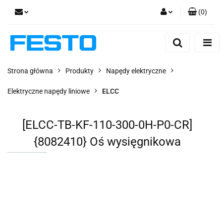
(
0
)
Zaloguj się
Zarejestruj się
Dodaj zgłoszenie
Strona główna
Produkty
Napędy elektryczne
Zgody cookies
Elektryczne napędy liniowe
ELCC
[ELCC-TB-KF-110-300-0H-P0-CR]
{8082410} Oś wysięgnikowa