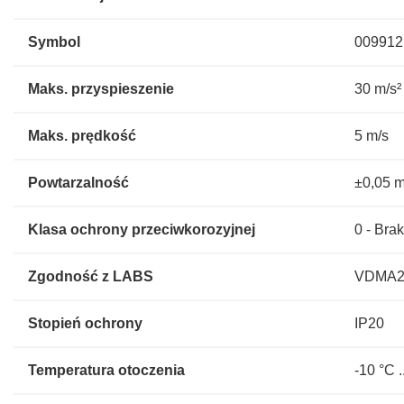
Symbol
009912
Maks. przyspieszenie
30 m/s²
Maks. prędkość
5 m/s
Powtarzalność
±0,05 
Klasa ochrony przeciwkorozyjnej
0 - Bra
Zgodność z LABS
VDMA243
Stopień ochrony
IP20
Temperatura otoczenia
-10 °C .