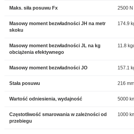
Maks. siła posuwu Fx
2500 N
Masowy moment bezwładności JH na metr
174.9 
skoku
Masowy moment bezwładności JL na kg
11.8 kg
obciążenia efektywnego
Masowy moment bezwładności JO
157.1 
Stała posuwu
216 mm
Wartość odniesienia, wydajność
5000 k
Częstotliwość smarowania w zależności od
1000 k
przebiegu