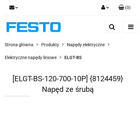
(
0
)
Zaloguj się
Zarejestruj się
Dodaj zgłoszenie
Strona główna
Produkty
Napędy elektryczne
Zgody cookies
Elektryczne napędy liniowe
ELGT-BS
[ELGT-BS-120-700-10P] {8124459}
Napęd ze śrubą