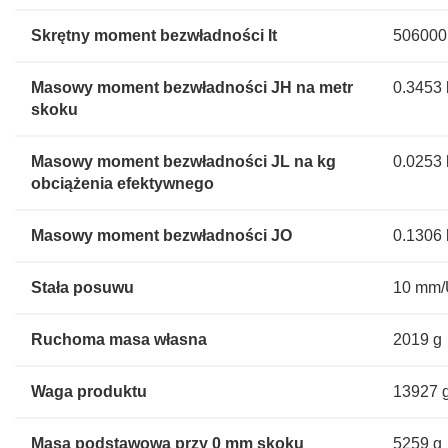
Skrętny moment bezwładności It
506000
Masowy moment bezwładności JH na metr
0.3453
skoku
Masowy moment bezwładności JL na kg
0.0253
obciążenia efektywnego
Masowy moment bezwładności JO
0.1306
Stała posuwu
10 mm
Ruchoma masa własna
2019 g
Waga produktu
13927 
Masa podstawowa przy 0 mm skoku
5259 g