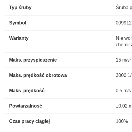
Typ śruby
Śruba 
Symbol
009912
Warianty
Nie wol
chemicz
Maks. przyspieszenie
15 m/s²
Maks. prędkość obrotowa
3000 1
Maks. prędkość
0.5 m/s
Powtarzalność
±0,02 
Czas pracy ciągłej
100%