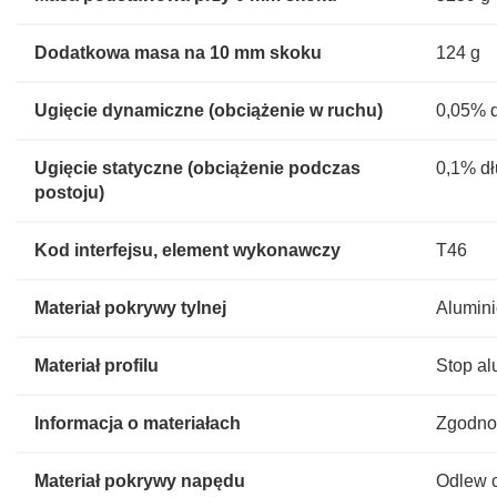
Dodatkowa masa na 10 mm skoku
124 g
Ugięcie dynamiczne (obciążenie w ruchu)
0,05% d
Ugięcie statyczne (obciążenie podczas
0,1% dł
postoju)
Kod interfejsu, element wykonawczy
T46
Materiał pokrywy tylnej
Alumini
Materiał profilu
Stop a
Informacja o materiałach
Zgodno
Materiał pokrywy napędu
Odlew c