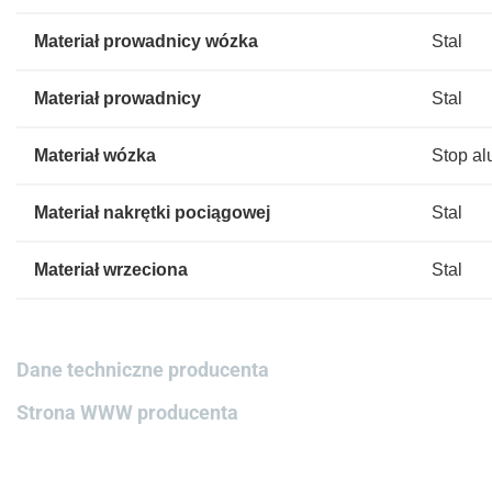
Materiał prowadnicy wózka
Stal
Materiał prowadnicy
Stal
Materiał wózka
Stop a
Materiał nakrętki pociągowej
Stal
Materiał wrzeciona
Stal
Dane techniczne producenta
Strona WWW producenta