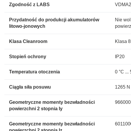
Zgodność z LABS
VDMA243
Przydatność do produkcji akumulatorów
Nie wol
litowo-jonowych
powierz
Klasa Cleanroom
Klasa 
Stopień ochrony
IP20
Temperatura otoczenia
0 °C ...
Ciągła siła posuwu
1265 N
Geometryczne momenty bezwładności
966000
powierzchni 2 stopnia Iy
Geometryczne momenty bezwładności
601100
powierzchni 2 stopnia Iz