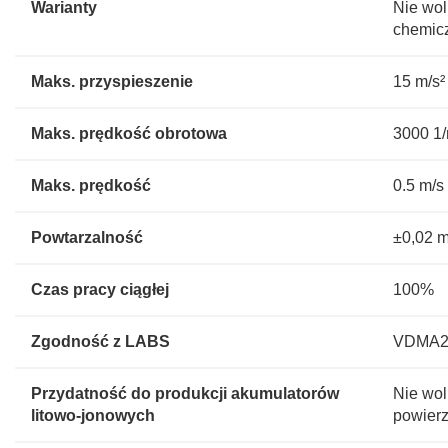
Warianty
Nie wol
chemicz
Maks. przyspieszenie
15 m/s²
Maks. prędkość obrotowa
3000 1
Maks. prędkość
0.5 m/s
Powtarzalność
±0,02 
Czas pracy ciągłej
100%
Zgodność z LABS
VDMA243
Przydatność do produkcji akumulatorów
Nie wol
litowo-jonowych
powierz