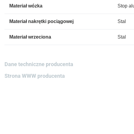
Materiał wózka
Stop a
Materiał nakrętki pociągowej
Stal
Materiał wrzeciona
Stal
Dane techniczne producenta
Strona WWW producenta