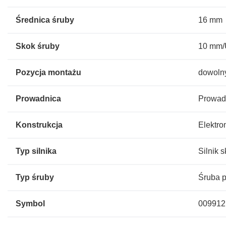
Średnica śruby
16 mm
Skok śruby
10 mm
Pozycja montażu
dowoln
Prowadnica
Prowad
Konstrukcja
Elektro
Typ silnika
Silnik 
Typ śruby
Śruba 
Symbol
009912