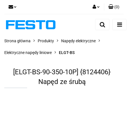
(
0
)
Zaloguj się
Zarejestruj się
Dodaj zgłoszenie
Strona główna
Produkty
Napędy elektryczne
Zgody cookies
Elektryczne napędy liniowe
ELGT-BS
[ELGT-BS-90-350-10P] {8124406}
Napęd ze śrubą