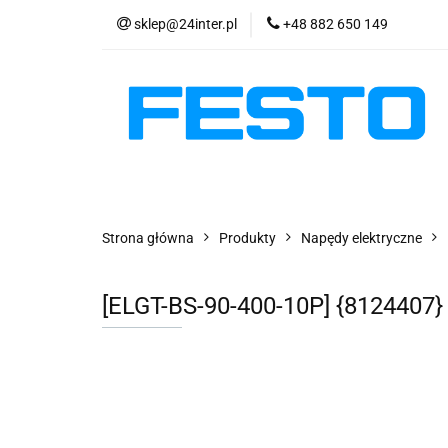
sklep@24inter.pl
+48 882 650 149
PRODUKTY
E
AKTUALNOŚCI
PRODUKTY
EKSPRESOWA WYSYŁKA - 2
Strona główna
Produkty
Napędy elektryczne
[ELGT-BS-90-400-10P] {8124407}