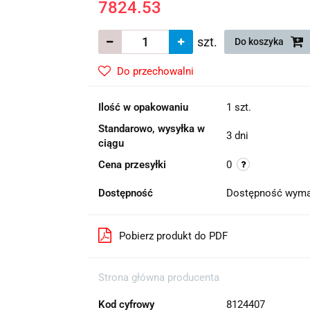
7824.53
szt.
Do koszyka
Do przechowalni
Ilość w opakowaniu
1 szt.
Standarowo, wysyłka w
3 dni
ciągu
Cena przesyłki
0
Dostępność
Dostępność wyma
Pobierz produkt do PDF
Strona główna producenta
Kod cyfrowy
8124407