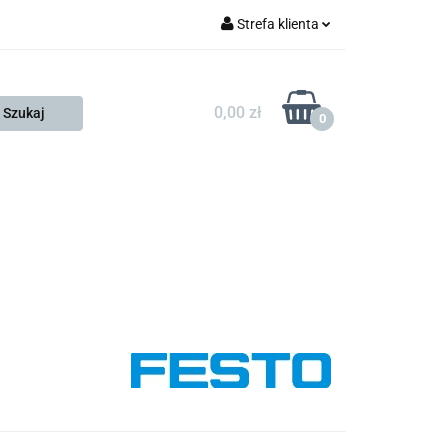
Strefa klienta
FESTO
Zaloguj się
Zarejestruj się
0,00 zł
0
Dodaj zgłoszenie
Zgody cookies
KONTAKT
KSP