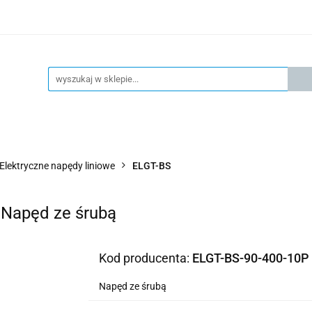
KSPRESOWA WYSYŁKA - 24H
OFICIALNY DYSTRYBUTOR 
KONTAKT
KSP
4H
OFICIALNY DYSTRYBUTOR FESTO
AKTUALNOŚCI
Elektryczne napędy liniowe
ELGT-BS
 Napęd ze śrubą
Kod producenta:
ELGT-BS-90-400-10P
Napęd ze śrubą