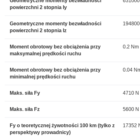
Geometryczne momenty bezwładności
631000
powierzchni 2 stopnia Iy
Geometryczne momenty bezwładności
194800
powierzchni 2 stopnia Iz
Moment obrotowy bez obciążenia przy
0.2 Nm
maksymalnej prędkości ruchu
Moment obrotowy bez obciążenia przy
0.04 N
minimalnej prędkości ruchu
Maks. siła Fy
4710 N
Maks. siła Fz
5600 N
Fy o teoretycznej żywotności 100 km (tylko z
17352 
perspektywy prowadnicy)