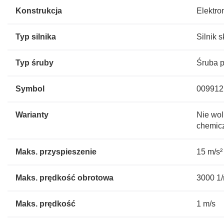
Konstrukcja
Elektro
Typ silnika
Silnik 
Typ śruby
Śruba 
Symbol
009912
Warianty
Nie wol
chemicz
Maks. przyspieszenie
15 m/s²
Maks. prędkość obrotowa
3000 1
Maks. prędkość
1 m/s