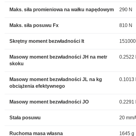
Maks. siła promieniowa na wałku napędowym
290 N
Maks. siła posuwu Fx
810 N
Skrętny moment bezwładności It
151000
Masowy moment bezwładności JH na metr
0.2522
skoku
Masowy moment bezwładności JL na kg
0.1013
obciążenia efektywnego
Masowy moment bezwładności JO
0.2291
Stała posuwu
20 mm
Ruchoma masa własna
1645 g