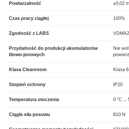
Powtarzalność
±0,02 
Czas pracy ciągłej
100%
Zgodność z LABS
VDMA243
Przydatność do produkcji akumulatorów
Nie wol
litowo-jonowych
powierz
Klasa Cleanroom
Klasa 
Stopień ochrony
IP20
Temperatura otoczenia
0 °C ...
Ciągła siła posuwu
810 N