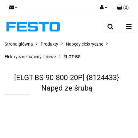
(
0
)
Zaloguj się
Zarejestruj się
Dodaj zgłoszenie
Strona główna
Produkty
Napędy elektryczne
Zgody cookies
Elektryczne napędy liniowe
ELGT-BS
[ELGT-BS-90-800-20P] {8124433}
Napęd ze śrubą