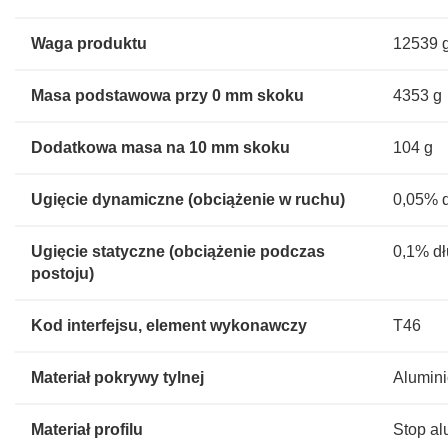
Waga produktu
12539 
Masa podstawowa przy 0 mm skoku
4353 g
Dodatkowa masa na 10 mm skoku
104 g
Ugięcie dynamiczne (obciążenie w ruchu)
0,05% d
Ugięcie statyczne (obciążenie podczas
0,1% dł
postoju)
Kod interfejsu, element wykonawczy
T46
Materiał pokrywy tylnej
Alumini
Materiał profilu
Stop a