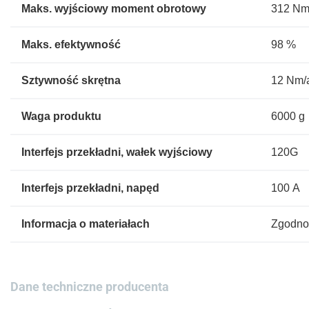
Maks. wyjściowy moment obrotowy
312 N
Maks. efektywność
98 %
Sztywność skrętna
12 Nm/
Waga produktu
6000 g
Interfejs przekładni, wałek wyjściowy
120G
Interfejs przekładni, napęd
100 A
Informacja o materiałach
Zgodno
Dane techniczne producenta