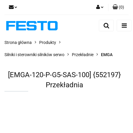
(
0
)
Zaloguj się
Zarejestruj się
Dodaj zgłoszenie
Strona główna
Produkty
Zgody cookies
Silniki i sterowniki silników serwo
Przekładnie
EMGA
[EMGA-120-P-G5-SAS-100] {552197}
Przekładnia