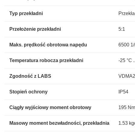
Typ przekładni
Przekła
Przełożenie przekładni
5:1
Maks. prędkość obrotowa napędu
6500 1
Temperatura robocza przekładni
-25 °C .
Zgodność z LABS
VDMA2
Stopień ochrony
IP54
Ciągły wyjściowy moment obrotowy
195 N
Masowy moment bezwładności, przekładnia
1.53 kg