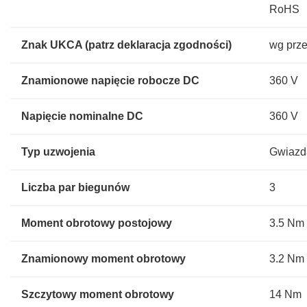
RoHS
Znak UKCA (patrz deklaracja zgodności)
wg prz
Znamionowe napięcie robocze DC
360 V
Napięcie nominalne DC
360 V
Typ uzwojenia
Gwiazd
Liczba par biegunów
3
Moment obrotowy postojowy
3.5 Nm
Znamionowy moment obrotowy
3.2 Nm
Szczytowy moment obrotowy
14 Nm