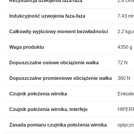
Rezystancja uzwojenia faza-faza
2.8 Oh
Indukcyjność uzwojenia faza-faza
7.43 m
Całkowity wyjściowy moment bezwładności
2.2 kgc
Waga produktu
4350 g
Dopuszczalne osiowe obciążenie wałka
72 N
Dopuszczalne promieniowe obciążenie wałka
360 N
Czujnik położenia wirnika
Enkoder
Czujnik położenia wirnika, interfejs
HIPER
Zasada pomiaru czujnika położenia wirnika
optycz