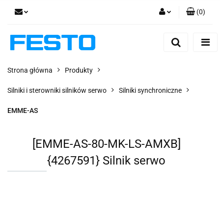
(
0
)
Zaloguj się
Zarejestruj się
Dodaj zgłoszenie
Strona główna
Produkty
Zgody cookies
Silniki i sterowniki silników serwo
Silniki synchroniczne
EMME-AS
[EMME-AS-80-MK-LS-AMXB]
{4267591} Silnik serwo