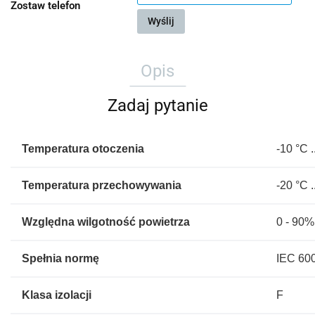
Zostaw telefon
Wyślij
Opis
Zadaj pytanie
Temperatura otoczenia
-10 °C .
Temperatura przechowywania
-20 °C .
Względna wilgotność powietrza
0 - 90%
Spełnia normę
IEC 60
Klasa izolacji
F