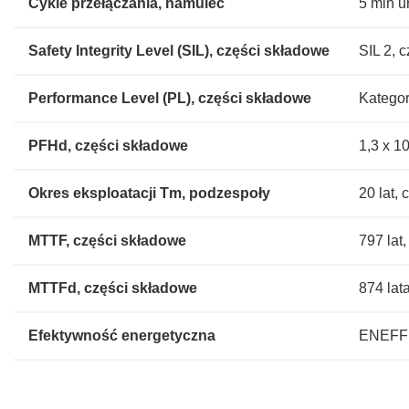
Cykle przełączania, hamulec
5 mln u
Safety Integrity Level (SIL), części składowe
SIL 2, 
Performance Level (PL), części składowe
Kategor
PFHd, części składowe
1,3 x 1
Okres eksploatacji Tm, podzespoły
20 lat, 
MTTF, części składowe
797 lat
MTTFd, części składowe
874 lat
Efektywność energetyczna
ENEFF 