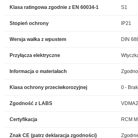
Klasa ratingowa zgodnie z EN 60034-1
S1
Stopień ochrony
IP21
Wersja wałka z wpustem
DIN 688
Przyłącza elektryczne
Wtyczk
Informacja o materiałach
Zgodno
Klasa ochrony przeciwkorozyjnej
0 - Bra
Zgodność z LABS
VDMA243
Certyfikacja
RCM Ma
Znak CE (patrz deklaracja zgodności)
Zgodnie