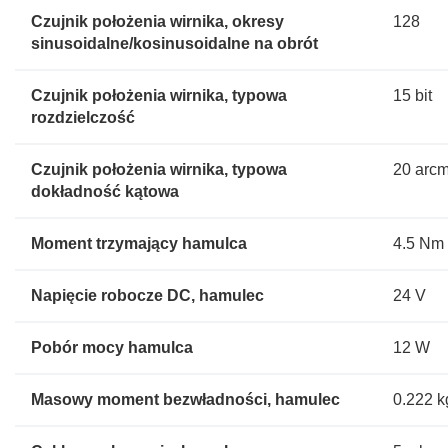
Czujnik położenia wirnika, okresy
128
sinusoidalne/kosinusoidalne na obrót
Czujnik położenia wirnika, typowa
15 bit
rozdzielczość
Czujnik położenia wirnika, typowa
20 arcm
dokładność kątowa
Moment trzymający hamulca
4.5 Nm
Napięcie robocze DC, hamulec
24 V
Pobór mocy hamulca
12 W
Masowy moment bezwładności, hamulec
0.222 