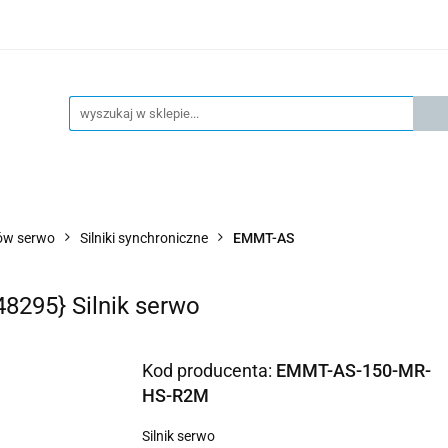
KSPRESOWA WYSYŁKA - 24H
OFICIALNY DYSTRYBUTOR 
KONTAKT
KSP
4H
OFICIALNY DYSTRYBUTOR FESTO
AKTUALNOŚCI
ików serwo
Silniki synchroniczne
EMMT-AS
295} Silnik serwo
Kod producenta:
EMMT-AS-150-MR-
HS-R2M
Silnik serwo