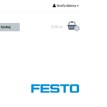
Strefa klienta
FESTO
Zaloguj się
Zarejestruj się
0,00 zł
0
Dodaj zgłoszenie
Zgody cookies
KONTAKT
KSP