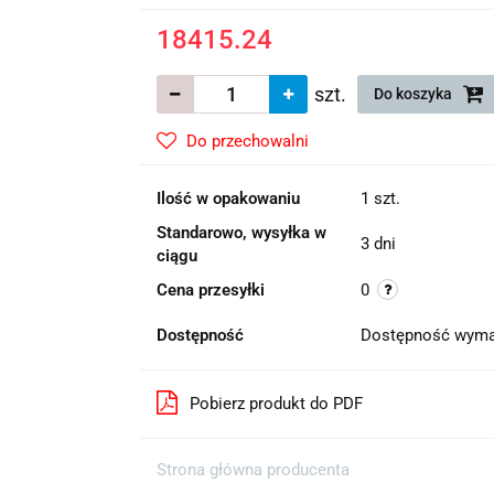
18415.24
szt.
Do koszyka
Do przechowalni
Ilość w opakowaniu
1 szt.
Standarowo, wysyłka w
3 dni
ciągu
Cena przesyłki
0
Dostępność
Dostępność wyma
Pobierz produkt do PDF
Strona główna producenta