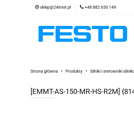
sklep@24inter.pl
+48 882 650 149
PRODUKTY
E
AKTUALNOŚCI
PRODUKTY
EKSPRESOWA WYSYŁKA - 2
Strona główna
Produkty
Silniki i sterowniki siln
[EMMT-AS-150-MR-HS-R2M] {8148