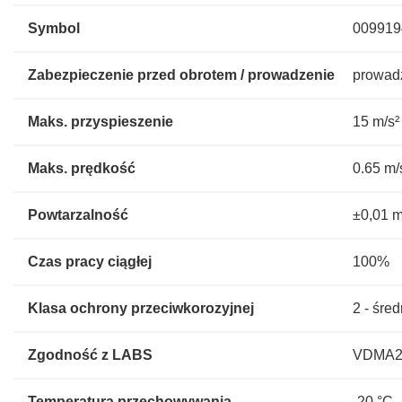
Symbol
009919
Zabezpieczenie przed obrotem / prowadzenie
prowadz
Maks. przyspieszenie
15 m/s²
Maks. prędkość
0.65 m/
Powtarzalność
±0,01 
Czas pracy ciągłej
100%
Klasa ochrony przeciwkorozyjnej
2 - śre
Zgodność z LABS
VDMA243
Temperatura przechowywania
-20 °C .