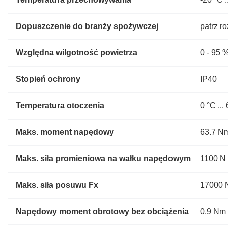
Dopuszczenie do branży spożywczej
patrz r
Względna wilgotność powietrza
0 - 95 
Stopień ochrony
IP40
Temperatura otoczenia
0 °C ...
Maks. moment napędowy
63.7 N
Maks. siła promieniowa na wałku napędowym
1100 N
Maks. siła posuwu Fx
17000 
Napędowy moment obrotowy bez obciążenia
0.9 Nm