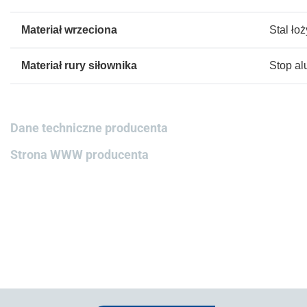
Materiał wrzeciona
Stal ło
Materiał rury siłownika
Stop a
Dane techniczne producenta
Strona WWW producenta