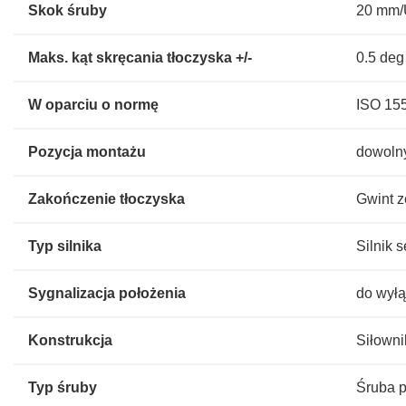
Skok śruby
20 mm
Maks. kąt skręcania tłoczyska +/-
0.5 deg
W oparciu o normę
ISO 15
Pozycja montażu
dowoln
Zakończenie tłoczyska
Gwint 
Typ silnika
Silnik 
Sygnalizacja położenia
do wyłą
Konstrukcja
Siłowni
Typ śruby
Śruba 