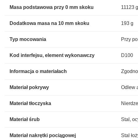
Masa podstawowa przy 0 mm skoku
11123 
Dodatkowa masa na 10 mm skoku
193 g
Typ mocowania
Przy p
Kod interfejsu, element wykonawczy
D100
Informacja o materiałach
Zgodno
Materiał pokrywy
Odlew 
Materiał tłoczyska
Nierdze
Materiał śrub
Stal, 
Materiał nakrętki pociągowej
Stal ło