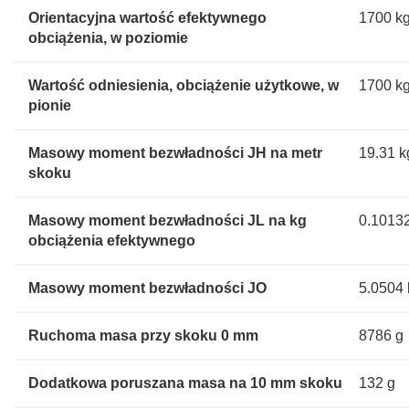
Orientacyjna wartość efektywnego
1700 k
obciążenia, w poziomie
Wartość odniesienia, obciążenie użytkowe, w
1700 k
pionie
Masowy moment bezwładności JH na metr
19.31 
skoku
Masowy moment bezwładności JL na kg
0.1013
obciążenia efektywnego
Masowy moment bezwładności JO
5.0504
Ruchoma masa przy skoku 0 mm
8786 g
Dodatkowa poruszana masa na 10 mm skoku
132 g