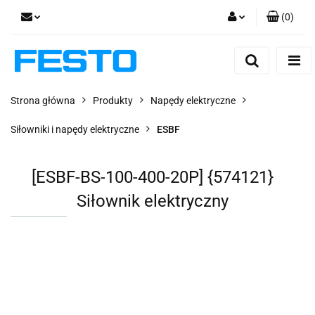
(
0
)
Zaloguj się
Zarejestruj się
Dodaj zgłoszenie
Strona główna
Produkty
Napędy elektryczne
Zgody cookies
Siłowniki i napędy elektryczne
ESBF
[ESBF-BS-100-400-20P] {574121}
Siłownik elektryczny