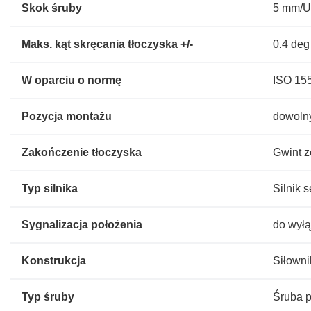
Skok śruby
5 mm/
Maks. kąt skręcania tłoczyska +/-
0.4 deg
W oparciu o normę
ISO 15
Pozycja montażu
dowoln
Zakończenie tłoczyska
Gwint 
Typ silnika
Silnik 
Sygnalizacja położenia
do wyłą
Konstrukcja
Siłowni
Typ śruby
Śruba 