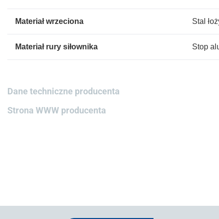
Materiał wrzeciona
Stal ło
Materiał rury siłownika
Stop a
Dane techniczne producenta
Strona WWW producenta