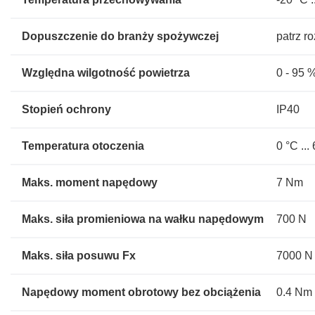
Dopuszczenie do branży spożywczej
patrz r
Względna wilgotność powietrza
0 - 95 
Stopień ochrony
IP40
Temperatura otoczenia
0 °C ...
Maks. moment napędowy
7 Nm
Maks. siła promieniowa na wałku napędowym
700 N
Maks. siła posuwu Fx
7000 N
Napędowy moment obrotowy bez obciążenia
0.4 Nm