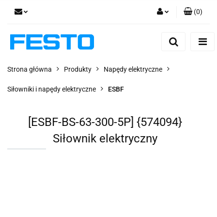
(
0
)
Zaloguj się
Zarejestruj się
Dodaj zgłoszenie
Strona główna
Produkty
Napędy elektryczne
Zgody cookies
Siłowniki i napędy elektryczne
ESBF
[ESBF-BS-63-300-5P] {574094}
Siłownik elektryczny