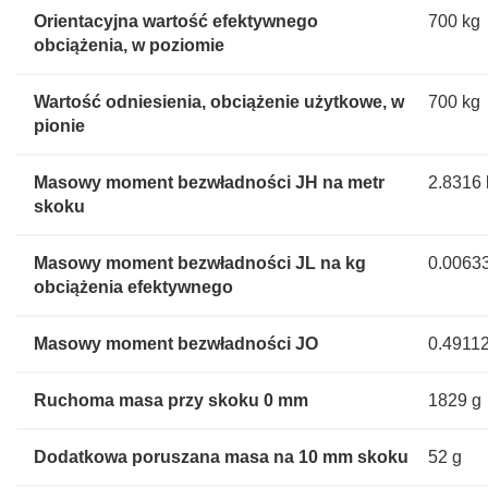
Orientacyjna wartość efektywnego
700 kg
obciążenia, w poziomie
Wartość odniesienia, obciążenie użytkowe, w
700 kg
pionie
Masowy moment bezwładności JH na metr
2.8316
skoku
Masowy moment bezwładności JL na kg
0.0063
obciążenia efektywnego
Masowy moment bezwładności JO
0.4911
Ruchoma masa przy skoku 0 mm
1829 g
Dodatkowa poruszana masa na 10 mm skoku
52 g