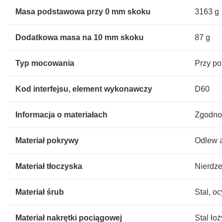
Masa podstawowa przy 0 mm skoku
3163 g
Dodatkowa masa na 10 mm skoku
87 g
Typ mocowania
Przy p
Kod interfejsu, element wykonawczy
D60
Informacja o materiałach
Zgodno
Materiał pokrywy
Odlew 
Materiał tłoczyska
Nierdze
Materiał śrub
Stal, 
Materiał nakrętki pociągowej
Stal ło