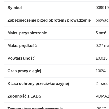
Symbol
009919
Zabezpieczenie przed obrotem / prowadzenie
prowadz
Maks. przyspieszenie
5 m/s²
Maks. prędkość
0.27 m/
Powtarzalność
±0,015
Czas pracy ciągłej
100%
Klasa ochrony przeciwkorozyjnej
2 - śre
Zgodność z LABS
VDMA243
Temperatura przechowywania
-20 °C .