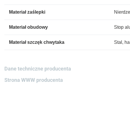
Materiał zaślepki
Nierdze
Materiał obudowy
Stop a
Materiał szczęk chwytaka
Stal, h
Dane techniczne producenta
Strona WWW producenta