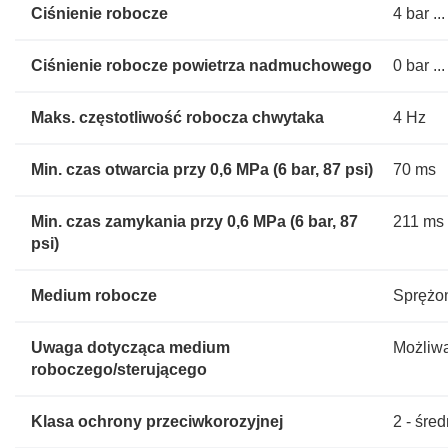
Ciśnienie robocze
4 bar ..
Ciśnienie robocze powietrza nadmuchowego
0 bar ..
Maks. częstotliwość robocza chwytaka
4 Hz
Min. czas otwarcia przy 0,6 MPa (6 bar, 87 psi)
70 ms
Min. czas zamykania przy 0,6 MPa (6 bar, 87
211 ms
psi)
Medium robocze
Sprężon
Uwaga dotycząca medium
Możliwa
roboczego/sterującego
Klasa ochrony przeciwkorozyjnej
2 - śre