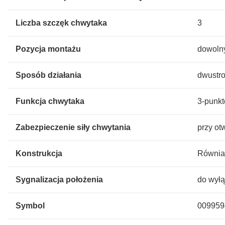
Liczba szczęk chwytaka
3
Pozycja montażu
dowoln
Sposób działania
dwustro
Funkcja chwytaka
3-punk
Zabezpieczenie siły chwytania
przy ot
Konstrukcja
Równia
Sygnalizacja położenia
do wyłą
Symbol
009959