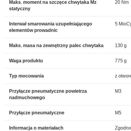
Maks. moment na szczęce chwytaka Mz
20 Nm
statyczny
Interwał smarowania uzupełniającego
5 MioC
elementów prowadnic
Maks. masa na zewnętrzny palec chwytaka
130 g
Waga produktu
775 g
Typ mocowania
z otwor
Przyłącze pneumatyczne powietrza
M3
nadmuchowego
Przyłącze pneumatyczne
M5
Informacja o materiałach
Zgodno