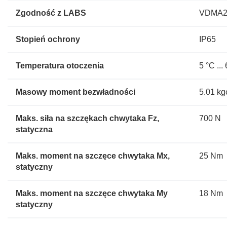
Zgodność z LABS
VDMA2
Stopień ochrony
IP65
Temperatura otoczenia
5 °C ...
Masowy moment bezwładności
5.01 kg
Maks. siła na szczękach chwytaka Fz,
700 N
statyczna
Maks. moment na szczęce chwytaka Mx,
25 Nm
statyczny
Maks. moment na szczęce chwytaka My
18 Nm
statyczny