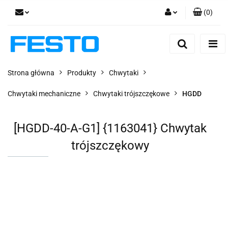
(
0
)
Zaloguj się
Zarejestruj się
Dodaj zgłoszenie
Strona główna
Produkty
Chwytaki
Zgody cookies
Chwytaki mechaniczne
Chwytaki trójszczękowe
HGDD
[HGDD-40-A-G1] {1163041} Chwytak
trójszczękowy