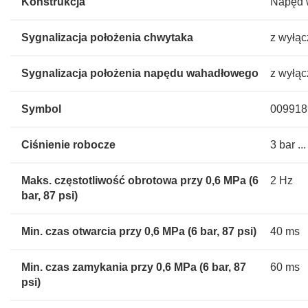
Konstrukcja
Napęd 
Sygnalizacja położenia chwytaka
z wyłąc
Sygnalizacja położenia napędu wahadłowego
z wyłąc
Symbol
009918
Ciśnienie robocze
3 bar ..
Maks. częstotliwość obrotowa przy 0,6 MPa (6
2 Hz
bar, 87 psi)
Min. czas otwarcia przy 0,6 MPa (6 bar, 87 psi)
40 ms
Min. czas zamykania przy 0,6 MPa (6 bar, 87
60 ms
psi)