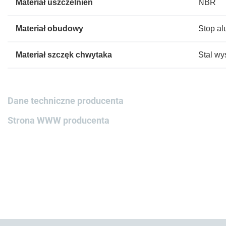
Materiał uszczelnień
NBR
Materiał obudowy
Stop al
Materiał szczęk chwytaka
Stal w
Dane techniczne producenta
Strona WWW producenta