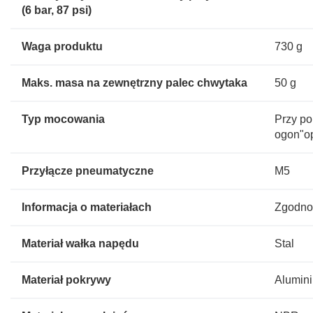
(6 bar, 87 psi)
Waga produktu
730 g
Maks. masa na zewnętrzny palec chwytaka
50 g
Typ mocowania
Przy po
ogon"op
Przyłącze pneumatyczne
M5
Informacja o materiałach
Zgodno
Materiał wałka napędu
Stal
Materiał pokrywy
Alumin