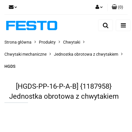
(
0
)
Zaloguj się
Zarejestruj się
Dodaj zgłoszenie
Strona główna
Produkty
Chwytaki
Zgody cookies
Chwytaki mechaniczne
Jednostka obrotowa z chwytakiem
HGDS
[HGDS-PP-16-P-A-B] {1187958}
Jednostka obrotowa z chwytakiem