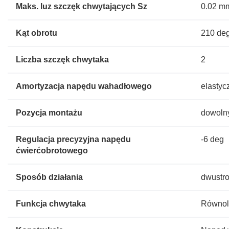
Maks. luz szczęk chwytających Sz
0.02 m
Kąt obrotu
210 de
Liczba szczęk chwytaka
2
Amortyzacja napędu wahadłowego
elastyc
Pozycja montażu
dowoln
Regulacja precyzyjna napędu
-6 deg
ćwierćobrotowego
Sposób działania
dwustro
Funkcja chwytaka
Równol