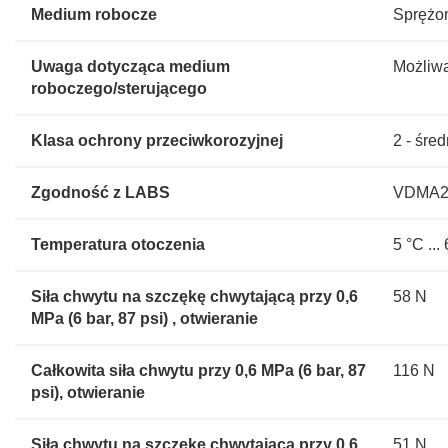
Medium robocze
Sprężon
Uwaga dotycząca medium
Możliwa
roboczego/sterującego
Klasa ochrony przeciwkorozyjnej
2 - śre
Zgodność z LABS
VDMA2
Temperatura otoczenia
5 °C ...
Siła chwytu na szczękę chwytającą przy 0,6
58 N
MPa (6 bar, 87 psi) , otwieranie
Całkowita siła chwytu przy 0,6 MPa (6 bar, 87
116 N
psi), otwieranie
Siła chwytu na szczękę chwytającą przy 0,6
51 N