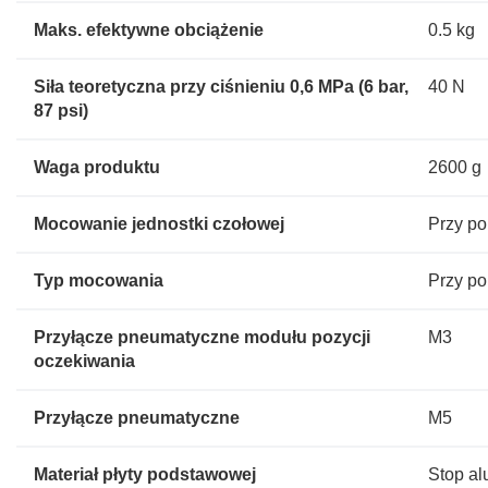
Maks. efektywne obciążenie
0.5 kg
Siła teoretyczna przy ciśnieniu 0,6 MPa (6 bar,
40 N
87 psi)
Waga produktu
2600 g
Mocowanie jednostki czołowej
Przy p
Typ mocowania
Przy p
Przyłącze pneumatyczne modułu pozycji
M3
oczekiwania
Przyłącze pneumatyczne
M5
Materiał płyty podstawowej
Stop al