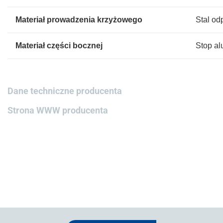
Materiał prowadzenia krzyżowego
Stal o
Materiał części bocznej
Stop al
Dane techniczne producenta
Strona WWW producenta