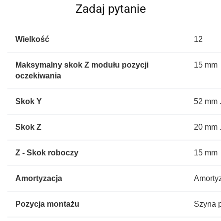
Zadaj pytanie
Wielkość
12
Maksymalny skok Z modułu pozycji
15 mm
oczekiwania
Skok Y
52 mm .
Skok Z
20 mm .
Z - Skok roboczy
15 mm
Amortyzacja
Amortyz
Pozycja montażu
Szyna 