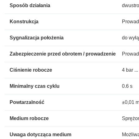
Sposób działania
dwustro
Konstrukcja
Prowad
Sygnalizacja położenia
do wyłą
Zabezpieczenie przed obrotem / prowadzenie
Prowad
Ciśnienie robocze
4 bar ..
Minimalny czas cyklu
0.6 s
Powtarzalność
±0,01 
Medium robocze
Sprężon
Uwaga dotycząca medium
Możliwa