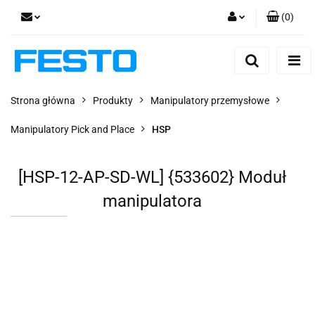
(
0
)
Zaloguj się
Zarejestruj się
Dodaj zgłoszenie
Strona główna
Produkty
Manipulatory przemysłowe
Zgody cookies
Manipulatory Pick and Place
HSP
[HSP-12-AP-SD-WL] {533602} Moduł
manipulatora