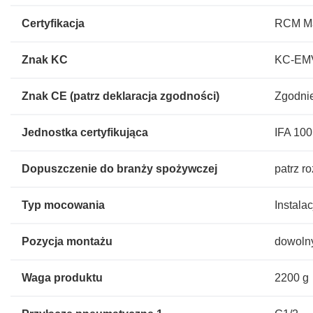
Certyfikacja
RCM M
Znak KC
KC-EM
Znak CE (patrz deklaracja zgodności)
Zgodni
Jednostka certyfikująca
IFA 10
Dopuszczenie do branży spożywczej
patrz r
Typ mocowania
Instala
Pozycja montażu
dowoln
Waga produktu
2200 g