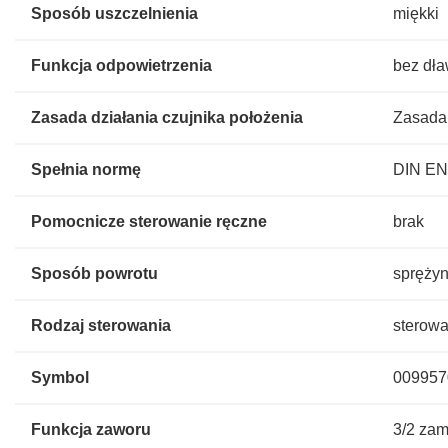
Sposób uszczelnienia
miękki
Funkcja odpowietrzenia
bez dła
Zasada działania czujnika położenia
Zasada 
Spełnia normę
DIN EN
Pomocnicze sterowanie ręczne
brak
Sposób powrotu
spręży
Rodzaj sterowania
sterowa
Symbol
009957
Funkcja zaworu
3/2 zam