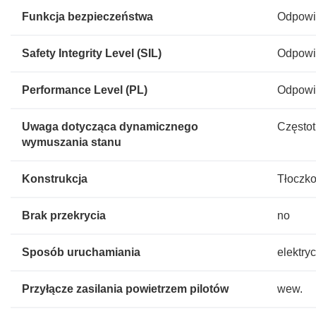
Funkcja bezpieczeństwa
Odpowie
Safety Integrity Level (SIL)
Odpowie
Performance Level (PL)
Odpowie
Uwaga dotycząca dynamicznego
Częstot
wymuszania stanu
Konstrukcja
Tłoczk
Brak przekrycia
no
Sposób uruchamiania
elektry
Przyłącze zasilania powietrzem pilotów
wew.