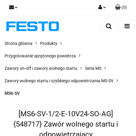
(
0
)
Zaloguj się
Zarejestruj się
Dodaj zgłoszenie
Strona główna
Produkty
Zgody cookies
Przygotowanie sprężonego powietrza
Zawory on-off i zawory wolnego startu
Seria MS
Zawory wolnego startu i szybkiego odpowietrzania MS-SV
MS6-SV
[MS6-SV-1/2-E-10V24-SO-AG]
{548717} Zawór wolnego startu i
odpowietrzający