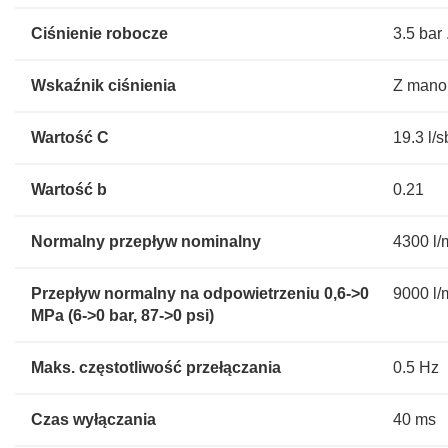
Ciśnienie robocze
3.5 bar 
Wskaźnik ciśnienia
Z mano
Wartość C
19.3 l/s
Wartość b
0.21
Normalny przepływ nominalny
4300 l/
Przepływ normalny na odpowietrzeniu 0,6->0
9000 l/
MPa (6->0 bar, 87->0 psi)
Maks. częstotliwość przełączania
0.5 Hz
Czas wyłączania
40 ms