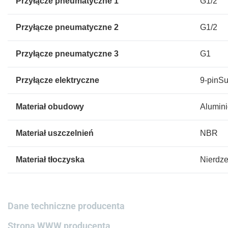
Przyłącze pneumatyczne 1
G1/2
Przyłącze pneumatyczne 2
G1/2
Przyłącze pneumatyczne 3
G1
Przyłącze elektryczne
9-pinS
Materiał obudowy
Alumini
Materiał uszczelnień
NBR
Materiał tłoczyska
Nierdze
Dane techniczne producenta
Strona WWW producenta