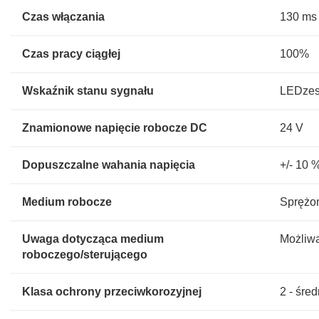
Czas włączania
130 ms
Czas pracy ciągłej
100%
Wskaźnik stanu sygnału
LEDzes
Znamionowe napięcie robocze DC
24 V
Dopuszczalne wahania napięcia
+/- 10 
Medium robocze
Sprężon
Uwaga dotycząca medium
Możliwa
roboczego/sterującego
Klasa ochrony przeciwkorozyjnej
2 - śre