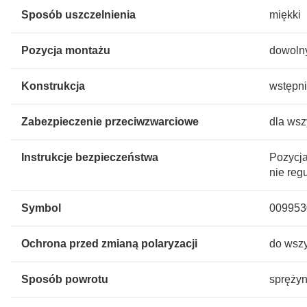
Sposób uszczelnienia
miękki
Pozycja montażu
dowoln
Konstrukcja
wstępn
Zabezpieczenie przeciwzwarciowe
dla wsz
Instrukcje bezpieczeństwa
Pozycja
nie reg
Symbol
009953
Ochrona przed zmianą polaryzacji
do wszy
Sposób powrotu
spręży