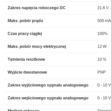
Zakres napięcia roboczego DC
21.6 V .
Maks. pobór prądu
500 m
Czas pracy ciągłej
100%
Maks. pobór mocy elektrycznej
12 W
Tętnienia resztkowe
10 %
Wyjście dwustanowe
PNP
Zakres wyjściowego sygnału analogowego
0 - 10 
Zakres wejściowego sygnału analogowego
0 - 10 
Medium robocze
Sprężon