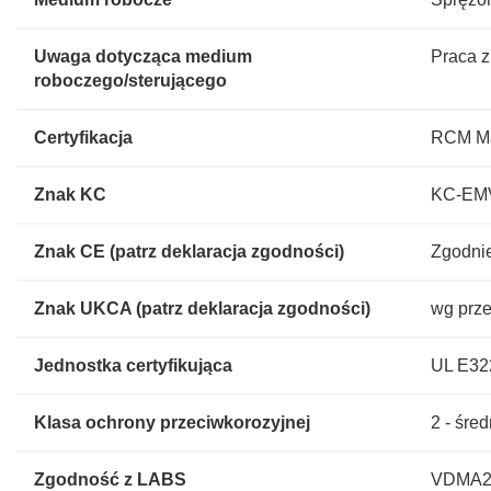
Uwaga dotycząca medium
Praca z
roboczego/sterującego
Certyfikacja
RCM Mar
Znak KC
KC-EM
Znak CE (patrz deklaracja zgodności)
Zgodnie
Znak UKCA (patrz deklaracja zgodności)
wg prz
Jednostka certyfikująca
UL E32
Klasa ochrony przeciwkorozyjnej
2 - śre
Zgodność z LABS
VDMA24