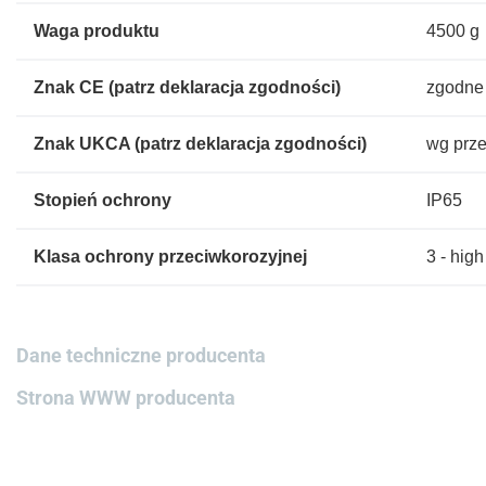
Waga produktu
4500 g
Znak CE (patrz deklaracja zgodności)
zgodne 
Znak UKCA (patrz deklaracja zgodności)
wg prze
Stopień ochrony
IP65
Klasa ochrony przeciwkorozyjnej
3 - high
Dane techniczne producenta
Strona WWW producenta