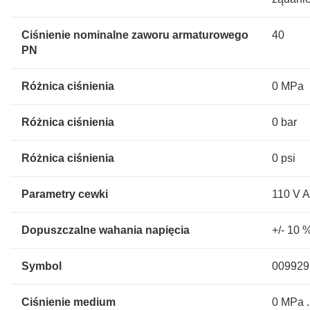
Ciśnienie nominalne zaworu armaturowego
40
PN
Różnica ciśnienia
0 MPa
Różnica ciśnienia
0 bar
Różnica ciśnienia
0 psi
Parametry cewki
110 V A
Dopuszczalne wahania napięcia
+/- 10 
Symbol
009929
Ciśnienie medium
0 MPa .