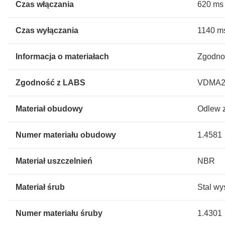
Czas włączania
620 ms
Czas wyłączania
1140 m
Informacja o materiałach
Zgodno
Zgodność z LABS
VDMA243
Materiał obudowy
Odlew z
Numer materiału obudowy
1.4581
Materiał uszczelnień
NBR
Materiał śrub
Stal w
Numer materiału śruby
1.4301