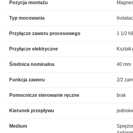
Pozycja montażu
Magnes
Typ mocowania
Instala
Przyłącze zaworu procesowego
1 1/2 
Przyłącze elektryczne
Kształ
Średnica nominalna
40 mm
Funkcja zaworu
2/2 zam
Pomocnicze sterowanie ręczne
brak
Kierunek przepływu
jednok
Medium
Sprężon
żądani