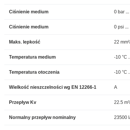
Ciśnienie medium
0 bar ..
Ciśnienie medium
0 psi ..
Maks. lepkość
22 mm²
Temperatura medium
-10 °C .
Temperatura otoczenia
-10 °C .
Wielkość nieszczelności wg EN 12266-1
A
Przepływ Kv
22.5 m³
Normalny przepływ nominalny
23500 l