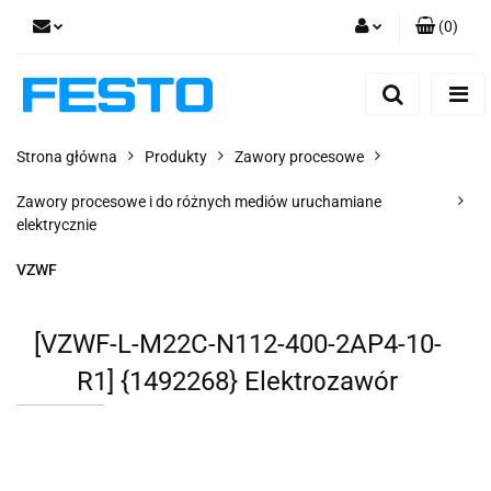
(
0
)
Zaloguj się
Zarejestruj się
Dodaj zgłoszenie
Strona główna
Produkty
Zawory procesowe
Zgody cookies
Zawory procesowe i do różnych mediów uruchamiane
elektrycznie
VZWF
[VZWF-L-M22C-N112-400-2AP4-10-
R1] {1492268} Elektrozawór