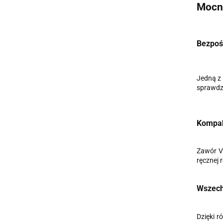
Mocn
Bezpoś
Jedną z
sprawdza
Kompak
Zawór V
ręcznej 
Wszech
Dzięki 