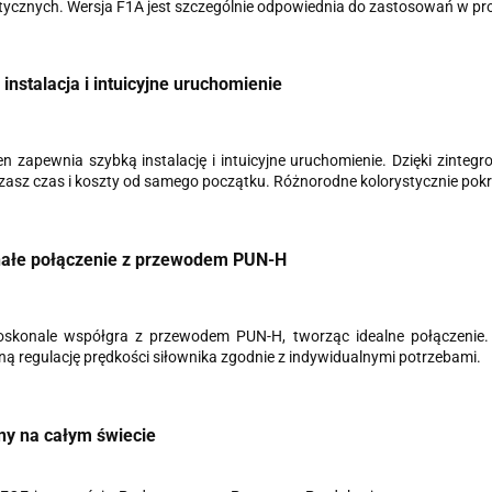
cznych. Wersja F1A jest szczególnie odpowiednia do zastosowań w produ
instalacja i intuicyjne uruchomienie
n zapewnia szybką instalację i intuicyjne uruchomienie. Dzięki zinte
asz czas i koszty od samego początku. Różnorodne kolorystycznie pokręt
ałe połączenie z przewodem PUN-H
skonale współgra z przewodem PUN-H, tworząc idealne połączenie
ą regulację prędkości siłownika zgodnie z indywidualnymi potrzebami.
ny na całym świecie