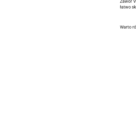
Zawór V
łatwo sk
Warto r