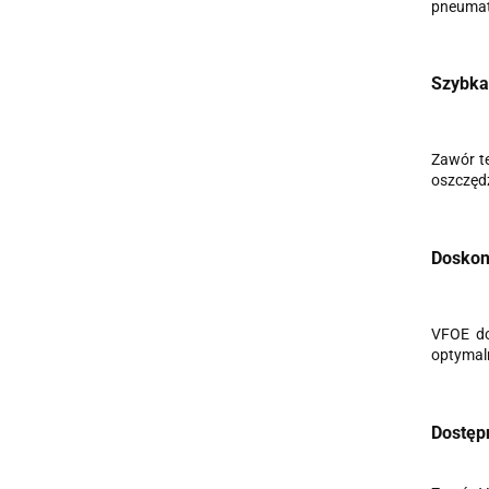
pneumaty
Szybka 
Zawór te
oszczędz
Doskon
VFOE do
optymaln
Dostęp