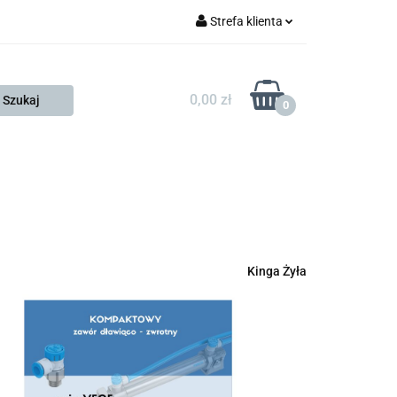
Strefa klienta
FESTO
Zaloguj się
Zarejestruj się
0,00 zł
0
Dodaj zgłoszenie
Zgody cookies
KONTAKT
KSP
Kinga Żyła