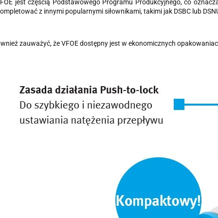
FOE jest częścią Podstawowego Programu Produkcyjnego, co oznacza,
ompletować z innymi popularnymi siłownikami, takimi jak DSBC lub DSN
ównież zauważyć, że VFOE dostępny jest w ekonomicznych opakowaniach