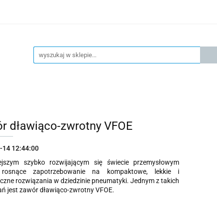
KSPRESOWA WYSYŁKA - 24H
OFICIALNY DYSTRYBUTOR 
KONTAKT
KSP
4H
OFICIALNY DYSTRYBUTOR FESTO
AKTUALNOŚCI
r dławiąco-zwrotny VFOE
-14 12:44:00
ejszym szybko rozwijającym się świecie przemysłowym
e rosnące zapotrzebowanie na kompaktowe, lekkie i
zne rozwiązania w dziedzinie pneumatyki. Jednym z takich
ań jest zawór dławiąco-zwrotny VFOE.