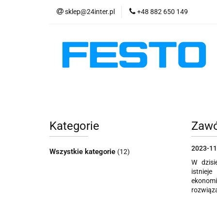
sklep@24inter.pl
+48 882 650 149
PRODUKTY
E
AKTUALNOŚCI
PRODUKTY
EKSPRESOWA WYSYŁKA - 2
Kategorie
Zawó
2023-11
Wszystkie kategorie
(12)
W dzisi
istniej
ekonomic
rozwiąz