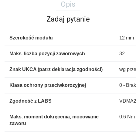
Opis
Zadaj pytanie
Szerokość modułu
12 mm
Maks. liczba pozycji zaworowych
32
Znak UKCA (patrz deklaracja zgodności)
wg prz
Klasa ochrony przeciwkorozyjnej
0 - Bra
Zgodność z LABS
VDMA24
Maks. moment dokręcenia, mocowanie
0.6 Nm
zaworu