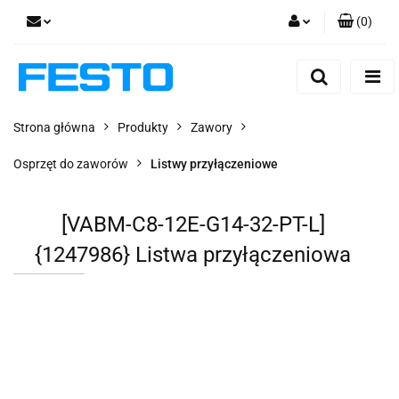
(
0
)
Zaloguj się
Zarejestruj się
Dodaj zgłoszenie
Strona główna
Produkty
Zawory
Zgody cookies
Osprzęt do zaworów
Listwy przyłączeniowe
[VABM-C8-12E-G14-32-PT-L]
{1247986} Listwa przyłączeniowa